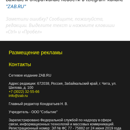
"ZAB.RU"
Заметили ошибку? Сообщите, пожалуйста,
редакции. Выделите текст и нажмите клавиши
«Ctrl» и «Пробел»
Размещение рекламы
Контакты
Сетевое издание ZAB.RU
Адрес редакции:
672038
, Россия, Забайкальский край, г.
Чита
,
ул.
Шилова, д. 100
+7 (3022) 32-55-66
info@zab.ru
Главный редактор Кондратьев Н. В.
Учредитель - ООО "Событие"
Зарегистрировано Федеральной службой по надзору в сфере
связи, информационных технологий и массовых коммуникаций.
Регистрационный номер: ЭЛ № ФС 77 - 75882 от 24 июня 2019 года