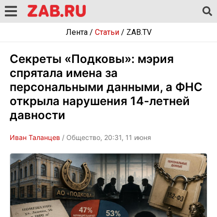
Лента
/
Статьи
/
ZAB.TV
Секреты «Подковы»: мэрия
спрятала имена за
персональными данными, а ФНС
открыла нарушения 14-летней
давности
Иван Таланцев
/ Общество, 20:31, 11 июня