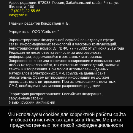
Адрес редакции:
672038
, Россия, Забайкальский край, г.
Чита
,
ул.
Шилова, д. 100
+7 (3022) 32-55-66
info@zab.ru
Главный редактор Кондратьев Н. В.
Учредитель - ООО "Событие"
Зарегистрировано Федеральной службой по надзору в сфере
связи, информационных технологий и массовых коммуникаций.
Регистрационный номер: ЭЛ № ФС 77 - 75882 от 24 июня 2019 года
Редакция не несет ответственности за достоверность
информации, содержащейся в рекламных материалах
Запрещено полное или частичное копирование и использование
любых материалов сайта, как составных произведений, включая
тексты и изображения. При любом использовании данных
материалов в электронных СМИ, ссылка на данный сайт
обязательна. Объем цитирования информации не должен
превышать цель цитирования. При использовании в печатных
СМИ, необходимо письменное разрешение редакции.
Территория распространения: Российская Федерация,
зарубежные страны
Языки: русский, английский
Политика в отношении обработки персональных данных
Мы используем cookies для корректной работы сайта
© 2007 - 2026
Портал Читы и Забайкальского края
и сбора статистических данных в Яндекс.Метрика,
предусмотренных
политикой конфиденциальности