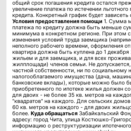
общий срок погашения кредита остался преж
увеличение платежа по истечении льготног
кредита. Конкретный график будет зависеть
Условия предоставления помощи
1. Сумма 
платежа по кредиту должна быть меньше су
минимума в конкретном регионе. При этом с
изменения условий труда заемщика (наприме
неполного рабочего времени, оформления отп
квартира должна быть куплена до 1 декабря
жильем и для заемщика, и для всех прожива
жилплощади) членов семьи. Не допускается,
частной собственности, ни по социальному н
налогооблагаемого имущества (дача, машина,
банковские вклады), которые можно было бы
приобретенного по ипотеке жилья должен сос
для двоих - не более 35 кв. метров на каждо
"квадратов" на каждого. Для сельских домов
60 кв. метров на каждого - для двоих жильцо
более.
Куда обращаться
Забайкальский Фонд
адресу: город Чита, улица Костюшко-Григоро
информацию о реструктуризации ипотечного 