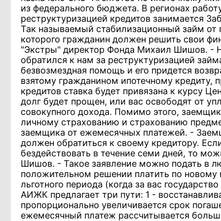
из федерального бюджета. В регионах работ
реструктуризацией кредитов занимается За
Так называемый стабилизационный займ от г
которого гражданин должен решить свои фин
"Экстры" директор Фонда Михаил Шишов. - Н
обратился к нам за реструктуризацией займа
безвозмездная помощь и его придется возвра
взятому гражданином ипотечному кредиту, п
кредитов ставка будет привязана к курсу Це
долг будет прощен, или вас освободят от уп
совокупного дохода. Помимо этого, заемщик
личному страхованию и страхованию предмет
заемщика от ежемесячных платежей. - Заем
должен обратиться к своему кредитору. Есл
бездействовать в течение семи дней, то мо
Шишов. - Такое заявление можно подать в лю
положительном решении платить по новому г
льготного периода (когда за вас государство
АИЖК предлагает три пути: 1 - восстанавлив
пропорционально увеличивается срок погаше
ежемесячный платеж рассчитывается больше