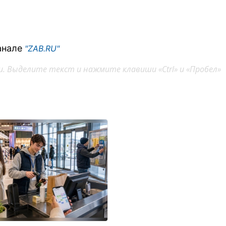
анале
"ZAB.RU"
. Выделите текст и нажмите клавиши «Ctrl» и «Пробел»