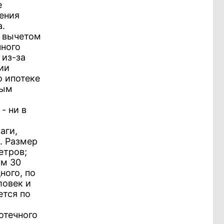
е
ения
а.
а вычетом
чного
 из-за
ии
о ипотеке
ным
- ни в
аги,
. Размер
етров;
ум 30
ного, по
ловек и
ется по
отечного