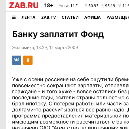
18+
Чита:
11 °
80.93
93.19
11.
ЛЕНТА
ZAB.TV
СТАТЬИ
АФИША
РАЗМЕЩЕ
Банку заплатит Фонд
Экономика, 13:29, 12 марта 2009
Уже с осени россияне на себе ощутили брем
повсеместно сокращают зарплаты, отправля
граждане - и того хуже - вовсе остались без
последние годы, жители страны полностью ст
брал ипотеку. С потерей работы или части з
долгами-то рассчитываться все равно надо.
программа предоставления материальной по
имеющим возможности рассчитаться с банк
назначено ОАО "Агентство по ипотечному ж