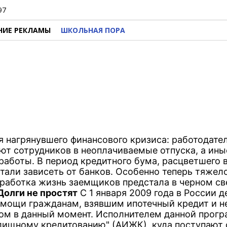
97
НИЕ РЕКЛАМЫ
ШКОЛЬНАЯ ПОРА
я нагрянувшего финансового кризиса: работодате
ют сотрудников в неоплачиваемые отпуска, а ины
 работы. В период кредитного бума, расцветшего 
али зависеть от банков. Особенно теперь тяжело
аработка жизнь заемщиков предстала в черном све
Долги не простят
С 1 января 2009 года в России д
мощи гражданам, взявшим ипотечный кредит и н
ом в данный момент. Исполнителем данной прог
илищному кредитованию" (АИЖК), куда поступают 