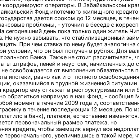
у координируют операторы. В Забайкальском кра
байкальский Фонд ипотечного жилищного кредитов
осударства дается сроком до 12 месяцев, в тече
ансовые проблемы, - уточнил в беседе с коррес
а сегодняшний день пока только один житель Чи
. Не нужно забывать, что стабилизационный займ
щать. При чем ставка по нему будет аналогична 
ри условии, что он был получен в рублях. Для ва
нтрального Банка. Также не стоит рассчитывать, ч
латы штрафов, пеней и неустоек, начисленных до
 не освобождается от выполнения обязательств п
а ипотеки, равно как и от полного освобождени
щик, оказавшийся в трудной жизненной ситуации
и кредитор ему откажет в реструктуризации или 
жно обратиться напрямую в наш Фонд, - сообщил 
бой момент в течение 2009 года и, соответственн
рафику в течение последующих 12 месяцев. По и
 платило в банк), платежи, естественно изменятся.
ается первоначальный размер платежа, но
ния кредита, чтобы заемщик вернул все недоплат
 первоначального, увеличившись в такой мере, 