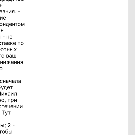
е
ания. -
ние
пондентом
ты
 - не
ставке по
лютных
то ваш
 снижения
о
я
 сначала
будет
Михаил
о, при
стечении
 Тут
ы; 2 -
чтобы