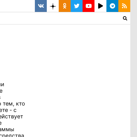
ли
е
в
 тем, кто
те - с
ействует
е
раммы
средства