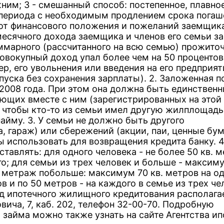
ним; 3 - смешанный способ: постепенное, плавно
о периода с необходимым продлением срока погаш
 от финансового положения и пожеланий заемщик
месячного дохода заемщика и членов его семьи з
ммарного (рассчитанного на всю семью) прожито
овокупный доход упал более чем на 50 процентов
р, его увольнения или введения на его предприят
уска без сохранения зарплаты). 2. Заложенная п
 2008 года. При этом она должна быть единствен
ющих вместе с ним (зарегистрированных на этой
 чтобы кто-то из семьи имел другую жилплощадь 
айму. 3. У семьи не должно быть другого
 гараж) или сбережений (акции, паи, ценные бум
 использовать для возвращения кредита банку. 4
тавлять: для одного человека - не более 50 кв. м
го; для семьи из трех человек и больше - максим
 метраж побольше: максимум 70 кв. метров на од
в и по 50 метров - на каждого в семье из трех че
 ипотечного жилищного кредитования располага
вича, 7, каб. 202, телефон 32-00-70. Подробную
займа можно также узнать на сайте Агентства ип