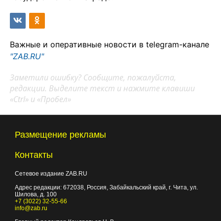
Важные и оперативные новости в telegram-канале
"ZAB.RU"
Заметили ошибку? Сообщите, пожалуйста,
редакции. Выделите текст и нажмите клавиши
«Ctrl» и «Пробел»
Размещение рекламы
Контакты
Сетевое издание ZAB.RU
Адрес редакции:
672038
, Россия, Забайкальский край, г.
Чита
,
ул.
Шилова, д. 100
+7 (3022) 32-55-66
info@zab.ru