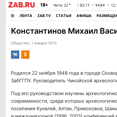
18+
Чита:
22 °
82.17
94.84
12.
ЛЕНТА
ZAB.TV
СТАТЬИ
АФИША
РАЗМЕЩЕ
Константинов Михаил Вас
Общество, 1 января 1970
Родился 22 ноября 1948 года в городе Сково
ЗабГГПУ. Руководитель Чикойской археолог
Под его руководством изучены археологичес
современности, среди которых археологиче
поселения Куналей, Алтан, Приисковое, Шам
и международной (1996, 2003) конференций 