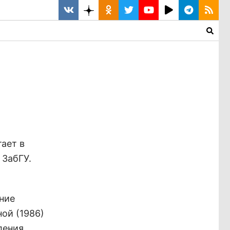
тает в
 ЗабГУ.
ние
ой (1986)
ления