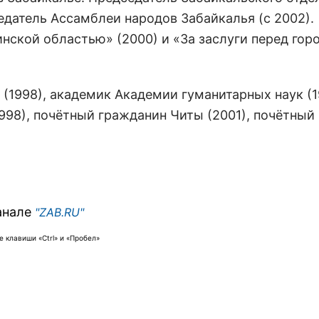
едатель Ассамблеи народов Забайкалья (с 2002).
нской областью» (2000) и «За заслуги перед гор
 (1998), академик Академии гуманитарных наук (1
98), почётный гражданин Читы (2001), почётный
анале
"ZAB.RU"
 клавиши «Ctrl» и «Пробел»