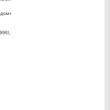
одом»
996),