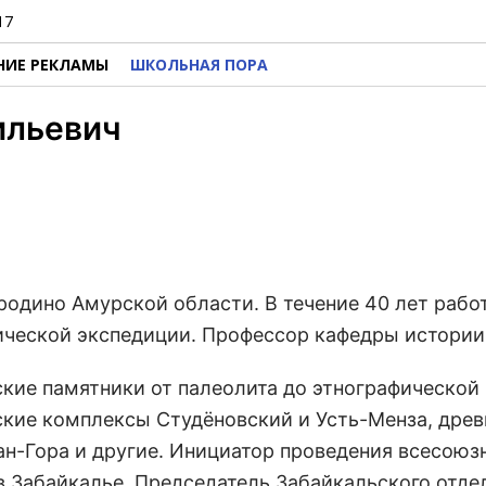
17
НИЕ РЕКЛАМЫ
ШКОЛЬНАЯ ПОРА
ильевич
родино Амурской области. В течение 40 лет рабо
ической экспедиции. Профессор кафедры истории
кие памятники от палеолита до этнографической
ские комплексы Студёновский и Усть-Менза, древ
ан-Гора и другие. Инициатор проведения всесоюзн
в Забайкалье. Председатель Забайкальского отде