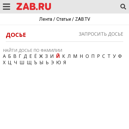
Лента
/
Статьи
/
ZAB.TV
ДОСЬЕ
ЗАПРОСИТЬ ДОСЬЕ
НАЙТИ ДОСЬЕ ПО ФАМИЛИИ
А
Б
В
Г
Д
Е
Ё
Ж
З
И
Й
К
Л
М
Н
О
П
Р
С
Т
У
Ф
Х
Ц
Ч
Ш
Щ
Ъ
Ы
Ь
Э
Ю
Я