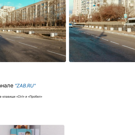
анале
"ZAB.RU"
 клавиши «Ctrl» и «Пробел»