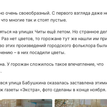
но очень своеобразный. С первого взгляда даже н
 что многие так и стоят пустые.
ться на улицах Читы ещё летом. Но странное дел
. Раз нет цветов, то горожане тут же нашли им п
во этих произведений городского фольклора был
ению – в них посадили цветы.
на. У горожан сложилось такое впечатление, что
.
 вся улица Бабушкина оказалась заставлена этим
 газеты «Экстра», фото сделаны в конце ноября.