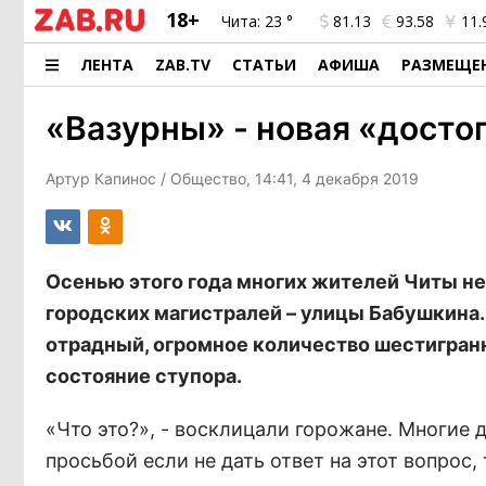
18+
Чита:
23 °
81.13
93.58
11.
ЛЕНТА
ZAB.TV
СТАТЬИ
АФИША
РАЗМЕЩЕ
«Вазурны» - новая «дост
Артур Капинос
/ Общество, 14:41, 4 декабря 2019
Осенью этого года многих жителей Читы н
городских магистралей – улицы Бабушкина.
отрадный, огромное количество шестигранны
состояние ступора.
«Что это?», - восклицали горожане. Многие
просьбой если не дать ответ на этот вопрос,