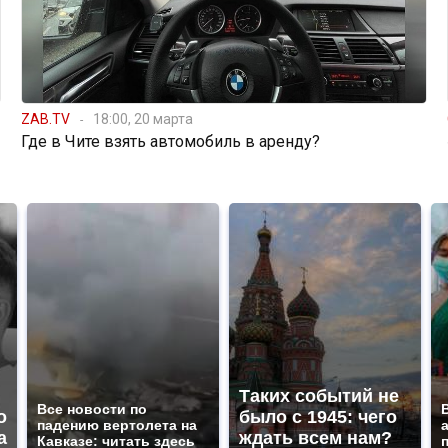
ZAB.TV
18:00, 20 марта
Где в Чите взять автомобиль в аренду?
Таких событий не
Все новости по
о
было с 1945: чего
падению вертолета на
а
ждать всем нам?
Кавказе: читать здесь