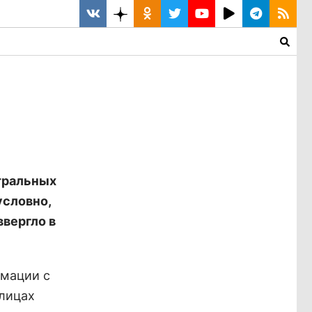
тральных
условно,
ввергло в
рмации с
улицах