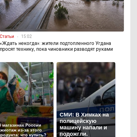
Статьи
15:02
«Ждать некогда»: жители подтопленного Угдана
просят технику, пока чиновники разводят руками
СМИ: В Химках на
полицейскую
В магазинах России
машину напали и
ажиотаж из-за этого
подожгли.
продукта: что купить?