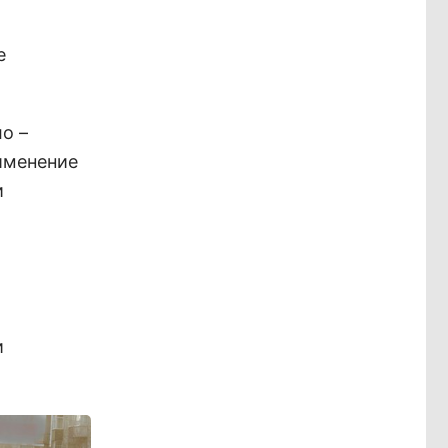
е
о –
рименение
и
и