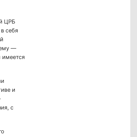
ой ЦРБ
 в себя
ой
нему —
и имеется
ли
тиве и
-
ия, с
го