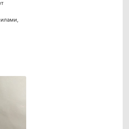
ет
силами,