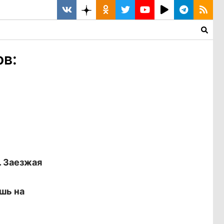
в:
. Заезжая
шь на