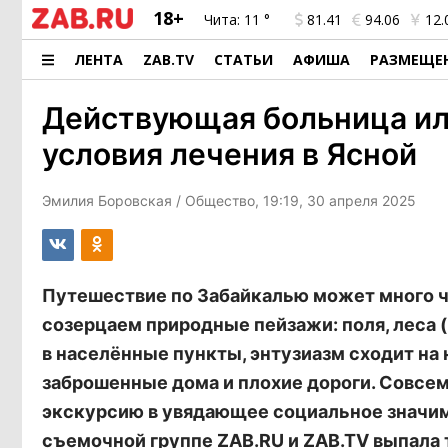
18+
Чита:
11 °
81.41
94.06
12.
ЛЕНТА
ZAB.TV
СТАТЬИ
АФИША
РАЗМЕЩЕ
Действующая больница ил
условия лечения в Ясной
Эмилия Боровская
/ Общество, 19:19, 30 апреля 2025
Путешествие по Забайкалью может много че
созерцаем природные пейзажи: поля, леса 
в населённые пункты, энтузиазм сходит на
заброшенные дома и плохие дороги. Совсем
экскурсию в увядающее социальное значимо
съемочной группе ZAB.RU и ZAB.TV выпала т