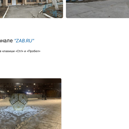
анале
"ZAB.RU"
 клавиши «Ctrl» и «Пробел»