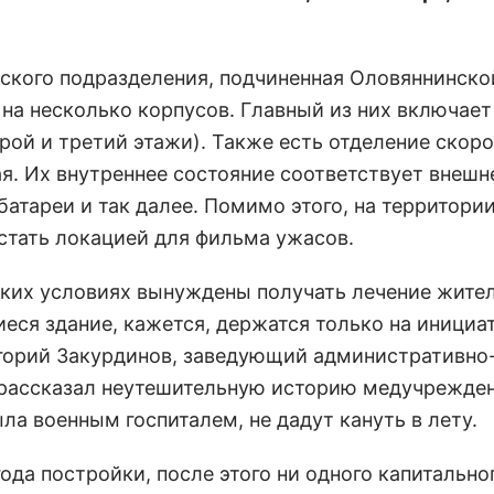
нского подразделения, подчиненная Оловяннинск
на несколько корпусов. Главный из них включает
рой и третий этажи). Также есть отделение скор
я. Их внутреннее состояние соответствует внеш
атареи и так далее. Помимо этого, на территори
стать локацией для фильма ужасов.
таких условиях вынуждены получать лечение жите
иеся здание, кажется, держатся только на инициа
игорий Закурдинов, заведующий административно
рассказал неутешительную историю медучрежден
ла военным госпиталем, не дадут кануть в лету.
ода постройки, после этого ни одного капитально