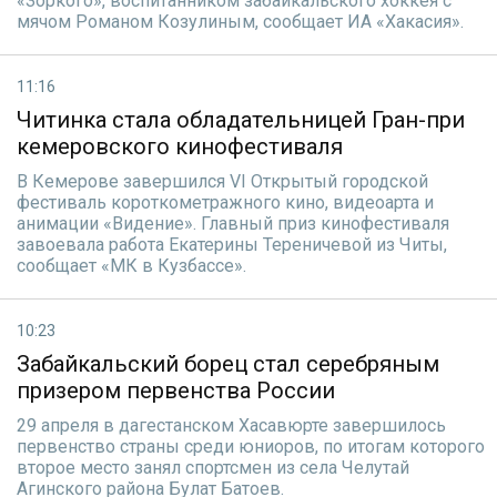
«Зоркого», воспитанником забайкальского хоккея с
мячом Романом Козулиным, сообщает ИА «Хакасия».
11:16
Читинка стала обладательницей Гран-при
кемеровского кинофестиваля
В Кемерове завершился VI Открытый городской
фестиваль короткометражного кино, видеоарта и
анимации «Видение». Главный приз кинофестиваля
завоевала работа Екатерины Тереничевой из Читы,
сообщает «МК в Кузбассе».
10:23
Забайкальский борец стал серебряным
призером первенства России
29 апреля в дагестанском Хасавюрте завершилось
первенство страны среди юниоров, по итогам которого
второе место занял спортсмен из села Челутай
Агинского района Булат Батоев.