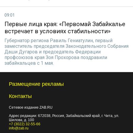
09:01
Первые лица края: «Первомай Забайкалье
встречает в условиях стабильности»
Губернатор региона Равиль Гениатулин, первый
заместитель председателя Законодательного Собрания
Даши Дугаров и председатель Федерации
профсоюзов края Зоя Прохорова поздравили
забайкальцев с 1 мая.
Размещение рекламы
Контакты
Сетевое издание ZAB.RU
Адрес редакции:
672038
, Россия, Забайкальский край, г.
Чита
,
ул.
Шилова, д. 100
+7 (3022) 32-55-66
info@zab.ru