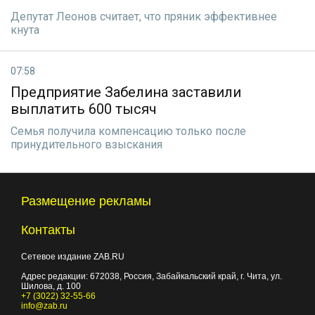
Депутат Леонов считает, что пряник эффективнее
кнута
07:58
Предприятие Забелина заставили
выплатить 600 тысяч
Семья получила компенсацию только после
принудительного взыскания
Размещение рекламы
Контакты
Сетевое издание ZAB.RU
Адрес редакции:
672038
, Россия, Забайкальский край, г.
Чита
,
ул.
Шилова, д. 100
+7 (3022) 32-55-66
info@zab.ru