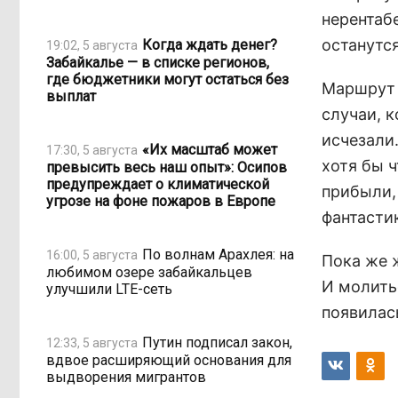
нерентаб
останутся
Когда ждать денег?
19:02, 5 августа
Забайкалье — в списке регионов,
где бюджетники могут остаться без
Маршрут 
выплат
случаи, 
исчезали.
«Их масштаб может
17:30, 5 августа
хотя бы ч
превысить весь наш опыт»: Осипов
предупреждает о климатической
прибыли, 
угрозе на фоне пожаров в Европе
фантасти
По волнам Арахлея: на
16:00, 5 августа
Пока же 
любимом озере забайкальцев
И молитьс
улучшили LTE-сеть
появилас
Путин подписал закон,
12:33, 5 августа
вдвое расширяющий основания для
выдворения мигрантов