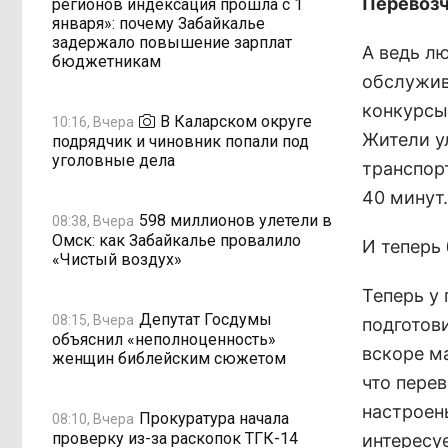
Перевозч
регионов индексация прошла с 1
января»: почему Забайкалье
задержало повышение зарплат
А ведь л
бюджетникам
обслужив
конкурсы
В Каларском округе
10:16, Вчера
Жители у
подрядчик и чиновник попали под
уголовные дела
транспор
40 минут
598 миллионов улетели в
08:38, Вчера
Омск: как Забайкалье провалило
И теперь
«Чистый воздух»
Теперь у
Депутат Госдумы
08:15, Вчера
подготов
объяснил «неполноценность»
вскоре м
женщин библейским сюжетом
что перев
настроен
Прокуратура начала
08:10, Вчера
проверку из-за раскопок ТГК-14
интересу