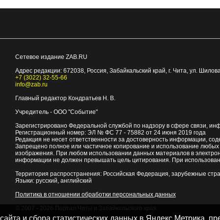
Сетевое издание ZAB.RU
Адрес редакции:
672038
, Россия, Забайкальский край, г.
Чита
,
ул. Шилова
+7 (3022) 32-55-66
info@zab.ru
Главный редактор Кондратьев Н. В.
Учредитель - ООО "Событие"
Зарегистрировано Федеральной службой по надзору в сфере связи, ин
Регистрационный номер: ЭЛ № ФС 77 - 75882 от 24 июня 2019 года
Редакция не несет ответственности за достоверность информации, со
Запрещено полное или частичное копирование и использование любых м
изображения. При любом использовании данных материалов в электро
информации не должен превышать цель цитирования. При использован
Территория распространения: Российская Федерация, зарубежные стр
Языки: русский, английский
Политика в отношении обработки персональных данных
© 2007 - 2026
Портал Читы и Забайкальского края
 сайта и сбора статистических данных в Яндекс.Метрика, 