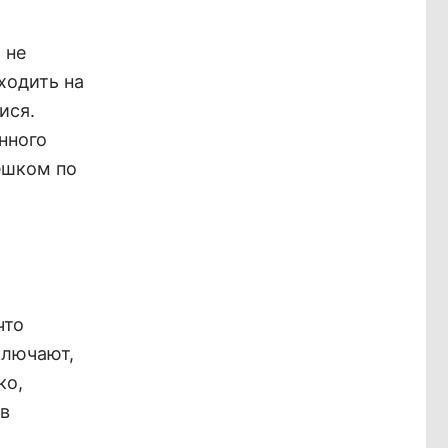
 не
ходить на
ися.
нного
ешком по
что
ключают,
ко,
ов