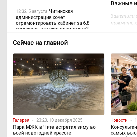
Важные и
Читинская
12:32, 5 августа
Заметили 
администрация хочет
нажмите кл
отремонтировать кабинет за 6,8
миллиона: что скрывает смета?
Сейчас на главной
«Нефтемаркет»
11:47, 5 августа
отвечает: региональные власти
неточно изложили ситуацию с
топливным кризисом
Учителя в Забайкалье
09:33, 5 августа
получают почти вдвое больше, чем
в среднем по стране
Чита готовится к зиме
08:31, 5 августа
Галерея
23:23, 10 декабря 2025
Новости
1
Парк МЖК в Чите встретил зиму во
Консультан
Лес, которого нет в
08:02, 5 августа
всей новогодней красоте
самых выс