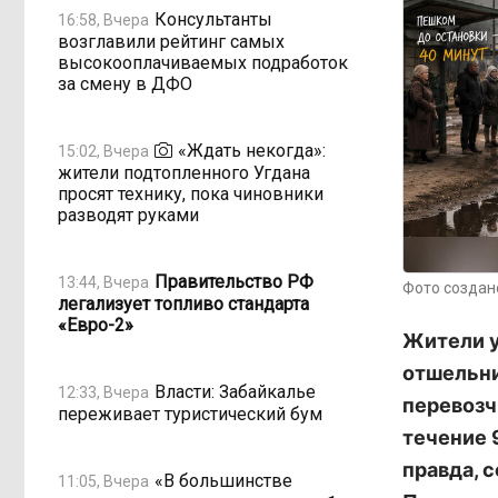
Консультанты
16:58, Вчера
возглавили рейтинг самых
высокооплачиваемых подработок
за смену в ДФО
«Ждать некогда»:
15:02, Вчера
жители подтопленного Угдана
просят технику, пока чиновники
разводят руками
Правительство РФ
13:44, Вчера
Фото создан
легализует топливо стандарта
«Евро-2»
Жители у
отшельни
Власти: Забайкалье
12:33, Вчера
перевозч
переживает туристический бум
течение 
правда, 
«В большинстве
11:05, Вчера