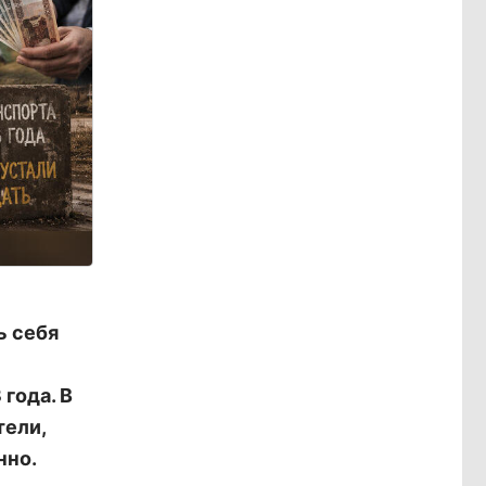
ь себя
года. В
тели,
нно.