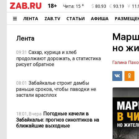
18+
Чита:
15 °
80.93
93.19
11.
ЛЕНТА
ZAB.TV
СТАТЬИ
АФИША
РАЗМЕЩЕ
Марш
Лента
но жи
Сахар, курица и хлеб
09:31
продолжают дорожать, а статистика
Галина Пах
рисует обратное
Забайкалье строит дамбы
08:01
раньше сроков, чтобы паводки не
застали врасплох
Погодные качели в
18:01, Вчера
Забайкалье: прогноз синоптиков на
ближайшие выходные