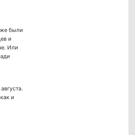
уже были
ев и
че. Или
ради
августа.
как и