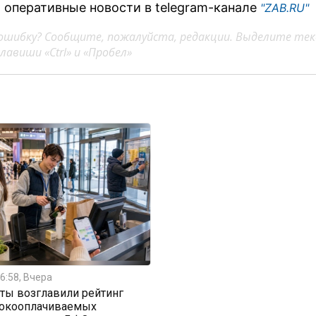
 оперативные новости в telegram-канале
"ZAB.RU"
ошибку? Сообщите, пожалуйста, редакции. Выделите тек
авиши «Ctrl» и «Пробел»
6:58, Вчера
ты возглавили рейтинг
окооплачиваемых