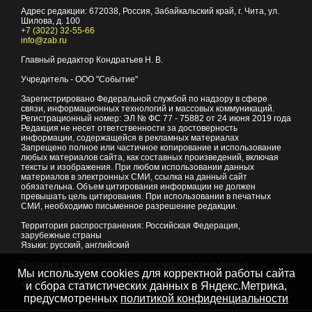
Адрес редакции:
672038
, Россия, Забайкальский край, г.
Чита
,
ул.
Шилова, д. 100
+7 (3022) 32-55-66
info@zab.ru
Главный редактор Кондратьев Н. В.
Учредитель - ООО "Событие"
Зарегистрировано Федеральной службой по надзору в сфере
связи, информационных технологий и массовых коммуникаций.
Регистрационный номер: ЭЛ № ФС 77 - 75882 от 24 июня 2019 года
Редакция не несет ответственности за достоверность
информации, содержащейся в рекламных материалах
Запрещено полное или частичное копирование и использование
любых материалов сайта, как составных произведений, включая
тексты и изображения. При любом использовании данных
материалов в электронных СМИ, ссылка на данный сайт
обязательна. Объем цитирования информации не должен
превышать цель цитирования. При использовании в печатных
СМИ, необходимо письменное разрешение редакции.
Территория распространения: Российская Федерация,
зарубежные страны
Языки: русский, английский
Политика в отношении обработки персональных данных
Мы используем cookies для корректной работы сайта
© 2007 - 2026
Портал Читы и Забайкальского края
и сбора статистических данных в Яндекс.Метрика,
предусмотренных
политикой конфиденциальности