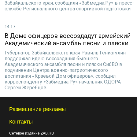
Забайкальского края, сообщили «Забмедиа.Ру» в пресс-
службе Регионального центра спортивной подготовки.
14:17
В Доме офицеров воссоздадут армейский
Академический ансамбль песни и пляски
Губернатор Забайкальского края Равиль Гениатулин
поддержал идею воссоздания бывшего
Академического ансамбля песни и пляски СибВО в
подчинении Центра военно-патриотического
воспитания «Краевой Дом офицеров», сообщил
корреспонденту «Забмедиа.Ру» начальник ОДОРА
Сергей Жеребцов.
Размещение рекламы
Контакты
Сетевое издание ZAB.RU