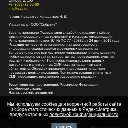
Шилова, д. 100
+7 (3022) 32-55-66
info@zab.ru
Главный редактор Кондратьев Н. В.
Учредитель - ООО "Событие"
Зарегистрировано Федеральной службой по надзору в сфере
связи, информационных технологий и массовых коммуникаций.
Регистрационный номер: ЭЛ № ФС 77 - 75882 от 24 июня 2019 года
Редакция не несет ответственности за достоверность
информации, содержащейся в рекламных материалах
Запрещено полное или частичное копирование и использование
любых материалов сайта, как составных произведений, включая
тексты и изображения. При любом использовании данных
материалов в электронных СМИ, ссылка на данный сайт
обязательна. Объем цитирования информации не должен
превышать цель цитирования. При использовании в печатных
СМИ, необходимо письменное разрешение редакции.
Территория распространения: Российская Федерация,
зарубежные страны
Языки: русский, английский
Политика в отношении обработки персональных данных
Мы используем cookies для корректной работы сайта
© 2007 - 2026
Портал Читы и Забайкальского края
и сбора статистических данных в Яндекс.Метрика,
предусмотренных
политикой конфиденциальности
Принять