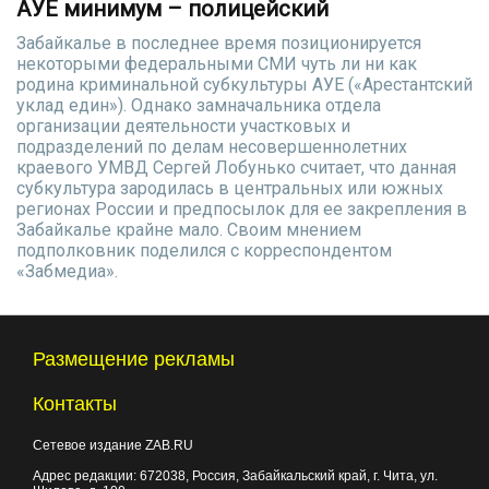
АУЕ минимум – полицейский
Забайкалье в последнее время позиционируется
некоторыми федеральными СМИ чуть ли ни как
родина криминальной субкультуры АУЕ («Арестантский
уклад един»). Однако замначальника отдела
организации деятельности участковых и
подразделений по делам несовершеннолетних
краевого УМВД Сергей Лобунько считает, что данная
субкультура зародилась в центральных или южных
регионах России и предпосылок для ее закрепления в
Забайкалье крайне мало. Своим мнением
подполковник поделился с корреспондентом
«Забмедиа».
Размещение рекламы
Контакты
Сетевое издание ZAB.RU
Адрес редакции:
672038
, Россия, Забайкальский край, г.
Чита
,
ул.