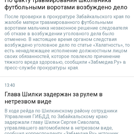
По факту травмирования школьника
футбольными воротами возбуждено дело
После проверки в прокуратуре Забайкальского края по
жалобе матери травмированного футбольными
воротами мальчика незаконное решение следователя
об отказе в возбуждении уголовного дела было
отменено. В настоящее время органом следствия
возбуждено уголовное дело по статье «Халатность», то
есть ненадлежащее исполнение должностным лицом
своих обязанностей, которое повлекло причинение
тяжкого вреда здоровью, сообщили «Забмедиа.Ру» в
пресс-службе прокуратуры края.
13:40
Глава Шилки задержан за рулем в
нетрезвом виде
В ходе рейда по Шилкинскому району сотрудники
Управления ГИБДД по Забайкальскому краю
задержали главу Шилки Сергея Сиволапа,
управлявшего автомобилем в нетрезвом виде,
сообщил корреспонденту «Забмедиа.Ру» источник,