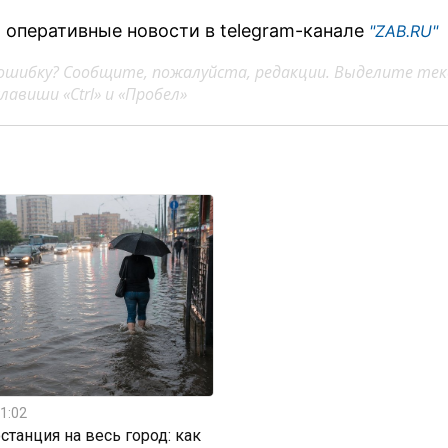
 оперативные новости в telegram-канале
"ZAB.RU"
ошибку? Сообщите, пожалуйста, редакции. Выделите тек
авиши «Ctrl» и «Пробел»
1:02
станция на весь город: как