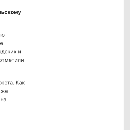
льскому
ию
е
одских и
 отметили
жета. Как
кже
она