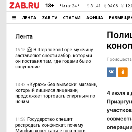
18+
Чита:
24 °
81.41
94.06
12.
ЛЕНТА
ZAB.TV
СТАТЬИ
АФИША
РАЗМЕЩЕ
Полиц
Лента
коноп
В Шерловой Горе мужчину
15:15
заставляют снести забор, который
Происшестви
он поставил там, где годами было
запустение
«Кураж» без вывески: магазин,
13:43
который лишился лицензии,
4 июля в
продолжает торговать спиртным по
Приаргун
ночам
участко
совместн
Государство спешит
11:58
распродать конфискат: почему
операции
Минфин хочет вдвое сократить