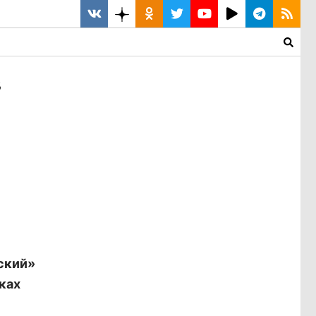
в
ский»
ках