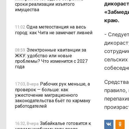
дикораст
сроки реализации изъятого
имущества
«Забмеди
краю.
Одна метеостанция на весь
11:02
город: как Чита не замечает ливней
- Следуе
дикораст
Электронные квитанции за
08:59
сотрудни
ЖКУ: удобство или новые
сельских
проблемы? Что изменится с 2027
года
собеседни
Средства
Рабочих рук меньше, а
17:03, Вчера
проверок — больше: как
правило,
ужесточение миграционного
перепахи
законодательства бьёт по карману
работодателей
произрас
Забайкалье готовится к
16:32, Вчера