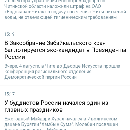
Инспектора управления Роспотребнадзора по
Читинской области наложили штраф на ОАО
«Водоканал-Чита» за подачу населению Читы питьевой
воды, не отвечающей гигиеническим требованиям.
15:19
В Заксобрание Забайкальского края
баллотируется экс-кандидат в Президенты
России
Вчера, 4 августа, в Чите во Дворце Искусств прошла
конференция регионального отделения
Демократической партии России.
15:17
У буддистов России начался один из
главных праздников
Ежегодный Майдари Хурал начался в Иволгинском
дацане Бурятии "Хамбын Сумэ". Молебен посвящен
Будде грядущего - Майдари.