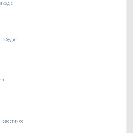
(вход с
его будет
на
«Новости» со