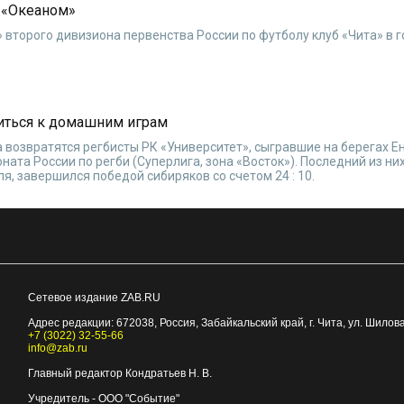
с «Океаном»
» второго дивизиона первенства России по футболу клуб «Чита» в г
виться к домашним играм
ка возвратятся регбисты РК «Университет», сыгравшие на берегах Е
ната России по регби (Суперлига, зона «Восток»). Последний из них
, завершился победой сибиряков со счетом 24 : 10.
Сетевое издание ZAB.RU
Адрес редакции:
672038
, Россия, Забайкальский край, г.
Чита
,
ул. Шилова
+7 (3022) 32-55-66
info@zab.ru
Главный редактор Кондратьев Н. В.
Учредитель - ООО "Событие"