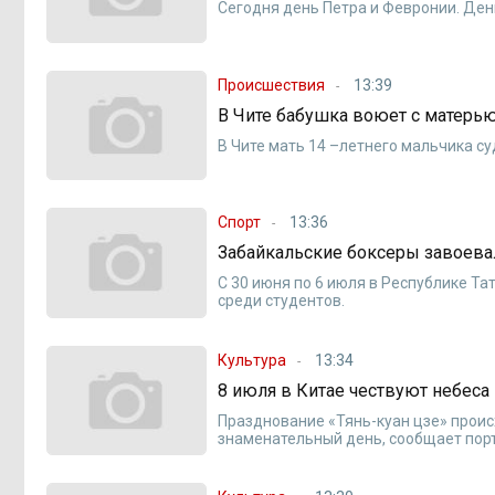
Сегодня день Петра и Февронии. Ден
Происшествия
13:39
В Чите бабушка воюет с матерью
В Чите мать 14 –летнего мальчика су
Спорт
13:36
Забайкальские боксеры завоева
С 30 июня по 6 июля в Республике Т
среди студентов.
Культура
13:34
8 июля в Китае чествуют небеса
Празднование «Тянь-куан цзе» проис
знаменательный день, сообщает порта