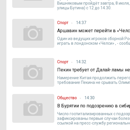
Вишняковым пройдёт завтра, 8 июля, 
улицы Бутина) с 12 до 14.30.
Спорт
14:37
Аршавин может перейти в «Чел
Один из ведущих игроков сборной Ро
играть в лондонском «Челси» , - соо
Спорт
14:32
Пекин требует от Далай-ламы н
Намерение Китая продолжить перегов
требование Пекина не срывать Олимп
Общество
14:30
В Бурятии по подозрению в сиби
Число госпитализированных с подозр
зафиксированы первые случаи болезн
ссылкой на пресс-службу региональн