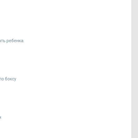
ать ребенка.
по боксу
и