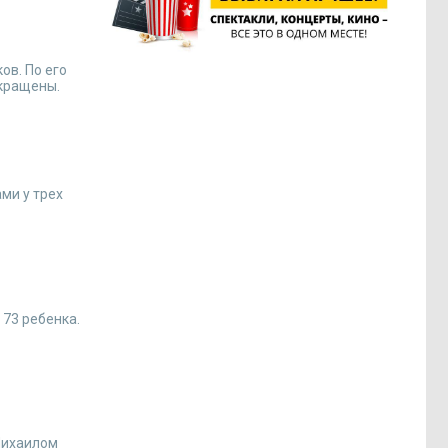
ов. По его
окращены.
ми у трех
 73 ребенка.
Михаилом