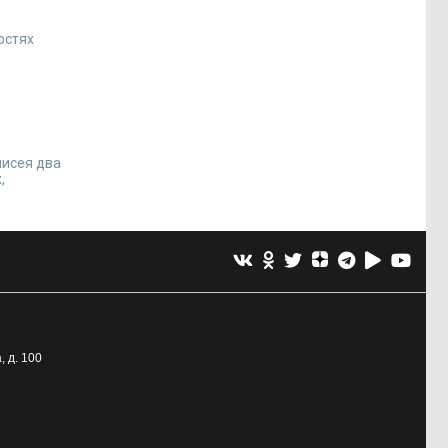
остях
нисея два
,
, д. 100