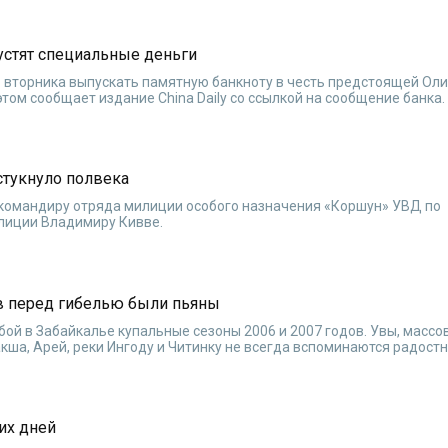
устят специальные деньги
о вторника выпускать памятную банкноту в честь предстоящей О
этом сообщает издание China Daily со ссылкой на сообщение банка.
стукнуло полвека
т командиру отряда милиции особого назначения «Коршун» УВД по
лиции Владимиру Кивве.
в перед гибелью были пьяны
бой в Забайкалье купальные сезоны 2006 и 2007 годов. Увы, массо
кша, Арей, реки Ингоду и Читинку не всегда вспоминаются радостн
их дней