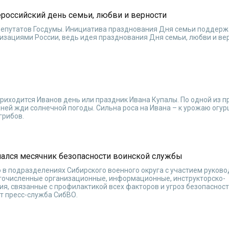
ероссийский день семьи, любви и верности
депутатов Госдумы. Инициатива празднования Дня семьи поддерж
зациями России, ведь идея празднования Дня семьи, любви и ве
риходится Иванов день или праздник Ивана Купалы. По одной из п
дней жди солнечной погоды. Сильна роса на Ивана – к урожаю огур
грибов.
чался месячник безопасности воинской службы
о в подразделениях Сибирского военного округа с участием руков
огочисленные организационные, информационные, инструкторско-
я, связанные с профилактикой всех факторов и угроз безопасност
т пресс-служба СибВО.