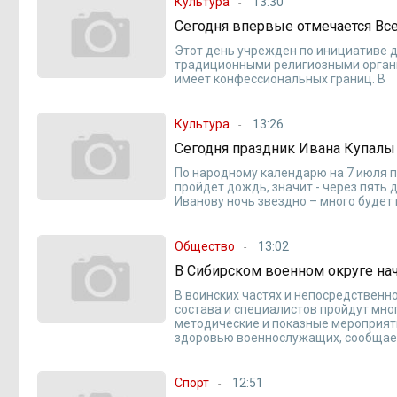
Культура
13:30
Сегодня впервые отмечается Вс
Этот день учрежден по инициативе 
традиционными религиозными органи
имеет конфессиональных границ. В
Культура
13:26
Сегодня праздник Ивана Купалы
По народному календарю на 7 июля п
пройдет дождь, значит - через пять 
Иванову ночь звездно – много будет 
Общество
13:02
В Сибирском военном округе на
В воинских частях и непосредственн
состава и специалистов пройдут мн
методические и показные мероприяти
здоровью военнослужащих, сообщае
Спорт
12:51