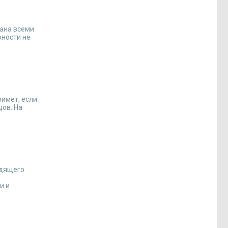
ана всеми
рности не
римет, если
цов. На
одящего
и и