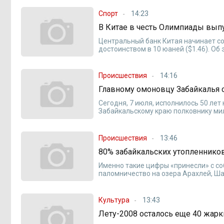
Спорт
14:23
В Китае в честь Олимпиады вып
Центральный банк Китая начинает с
достоинством в 10 юаней ($1.46). Об 
Происшествия
14:16
Главному омоновцу Забайкалья 
Сегодня, 7 июля, исполнилось 50 ле
Забайкальскому краю полковнику ми
Происшествия
13:46
80% забайкальских утопленнико
Именно такие цифры «принесли» с со
паломничество на озера Арахлей, Ша
Культура
13:43
Лету-2008 осталось еще 40 жарк