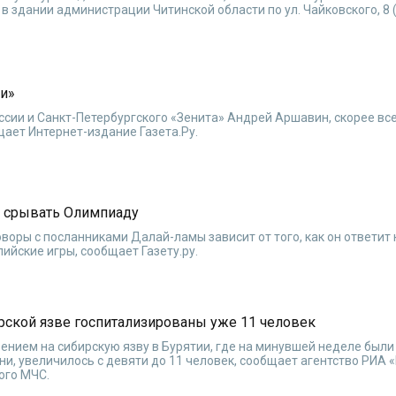
в здании администрации Читинской области по ул. Чайковского, 8 
си»
ссии и Санкт-Петербургского «Зенита» Андрей Аршавин, скорее вс
бщает Интернет-издание Газета.Ру.
е срывать Олимпиаду
оры с посланниками Далай-ламы зависит от того, как он ответит 
ийские игры, сообщает Газету.ру.
рской язве госпитализированы уже 11 человек
ением на сибирскую язву в Бурятии, где на минувшей неделе были
и, увеличилось с девяти до 11 человек, сообщает агентство РИА 
ого МЧС.