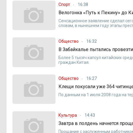
Спорт
16:38
Велогонка «Путь к Пекину» до К
Сенсационное заявление сделал сегод
словам, в нынешнем году этапы пре
Общество
16:32
В Забайкалье пытались провезти
Более 5 тысяч капсул китайских сре
граждан Китая.
Общество
16:27
Клещи покусали уже 364 читинц
По данным на 1 июля 2008 года на тер
Культура
14:43
Завтра в полдень начнется про
Прощание с заслуженным работником