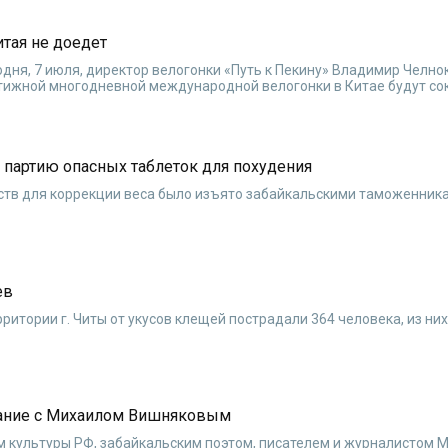
итая не доедет
ня, 7 июля, директор велогонки «Путь к Пекину» Владимир Челнок
стижной многодневной международной велогонки в Китае будут с
 партию опасных таблеток для похудения
дств для коррекции веса было изъято забайкальскими таможенника
ев
ритории г. Читы от укусов клещей пострадали 364 человека, из них
щание с Михаилом Вишняковым
 культуры РФ, забайкальским поэтом, писателем и журналистом 