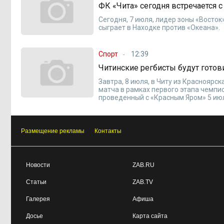
ФК «Чита» сегодня встречается 
Сегодня, 7 июля, лидер зоны «Восток
сыграет в Находке против «Океана».
Спорт
12:39
Читинские регбисты будут гото
Завтра, 8 июля, в Читу из Красноярс
матча в рамках первого этапа чемпио
проведенный с «Красным Яром» 5 июля
Размещение рекламы
Контакты
Новости
ZAB.RU
Статьи
ZAB.TV
Галерея
Афиша
Досье
Карта сайта