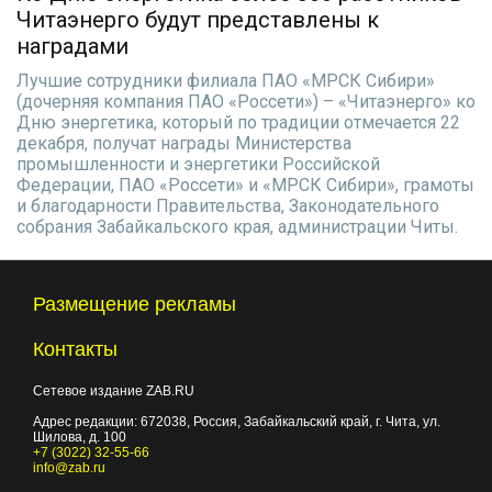
Читаэнерго будут представлены к
наградами
Лучшие сотрудники филиала ПАО «МРСК Сибири»
(дочерняя компания ПАО «Россети») – «Читаэнерго» ко
Дню энергетика, который по традиции отмечается 22
декабря, получат награды Министерства
промышленности и энергетики Российской
Федерации, ПАО «Россети» и «МРСК Сибири», грамоты
и благодарности Правительства, Законодательного
собрания Забайкальского края, администрации Читы.
Размещение рекламы
Контакты
Сетевое издание ZAB.RU
Адрес редакции:
672038
, Россия, Забайкальский край, г.
Чита
,
ул.
Шилова, д. 100
+7 (3022) 32-55-66
info@zab.ru