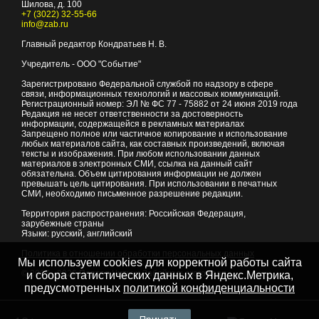
Шилова, д. 100
+7 (3022) 32-55-66
info@zab.ru
Главный редактор Кондратьев Н. В.
Учредитель - ООО "Событие"
Зарегистрировано Федеральной службой по надзору в сфере
связи, информационных технологий и массовых коммуникаций.
Регистрационный номер: ЭЛ № ФС 77 - 75882 от 24 июня 2019 года
Редакция не несет ответственности за достоверность
информации, содержащейся в рекламных материалах
Запрещено полное или частичное копирование и использование
любых материалов сайта, как составных произведений, включая
тексты и изображения. При любом использовании данных
материалов в электронных СМИ, ссылка на данный сайт
обязательна. Объем цитирования информации не должен
превышать цель цитирования. При использовании в печатных
СМИ, необходимо письменное разрешение редакции.
Территория распространения: Российская Федерация,
зарубежные страны
Языки: русский, английский
Политика в отношении обработки персональных данных
Мы используем cookies для корректной работы сайта
© 2007 - 2026
Портал Читы и Забайкальского края
и сбора статистических данных в Яндекс.Метрика,
предусмотренных
политикой конфиденциальности