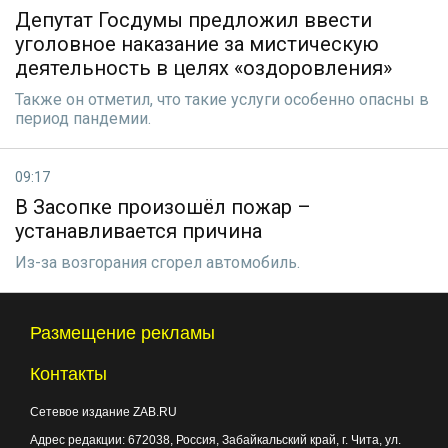
Депутат Госдумы предложил ввести
уголовное наказание за мистическую
деятельность в целях «оздоровления»
Также он отметил, что такие услуги особенно опасны в
период пандемии.
09:17
В Засопке произошёл пожар –
устанавливается причина
Из-за возгорания сгорел автомобиль.
Размещение рекламы
Контакты
Сетевое издание ZAB.RU
Адрес редакции:
672038
, Россия, Забайкальский край, г.
Чита
,
ул.