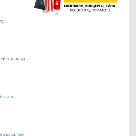
нту
адействованы
боты по
это касалось