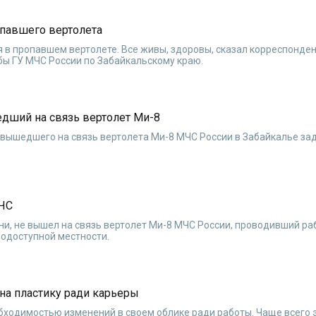
павшего вертолета
в пропавшем вертолете. Все живы, здоровы, сказал корреспонде
бы ГУ МЧС России по Забайкальскому краю.
едший на связь вертолет Ми-8
 вышедшего на связь вертолета Ми-8 МЧС России в Забайкалье з
МЧС
ени, не вышел на связь вертолет Ми-8 МЧС России, проводивший ра
нодоступной местности.
на пластику ради карьеры
обходимостью изменений в своем облике ради работы. Чаще всего 