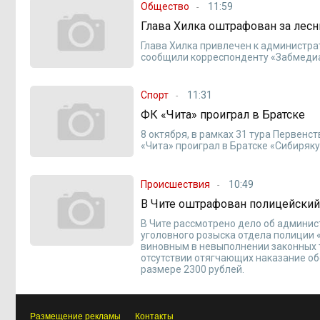
Общество
11:59
Глава Хилка оштрафован за лес
Глава Хилка привлечен к администр
сообщили корреспонденту «Забмедиа.
Спорт
11:31
ФК «Чита» проиграл в Братске
8 октября, в рамках 31 тура Первенс
«Чита» проиграл в Братске «Сибиряку»
Происшествия
10:49
В Чите оштрафован полицейски
В Чите рассмотрено дело об админи
уголовного розыска отдела полиции
виновным в невыполнении законных т
отсутствии отягчающих наказание о
размере 2300 рублей.
Размещение рекламы
Контакты