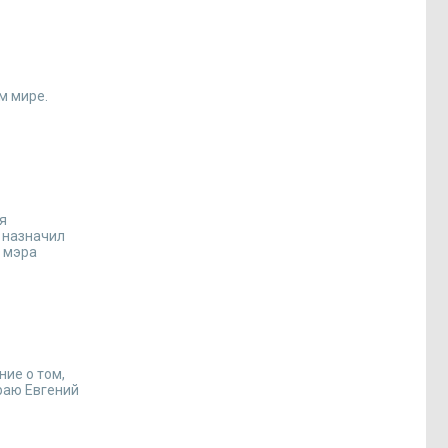
м мире.
я
 назначил
ь мэра
ие о том,
раю Евгений