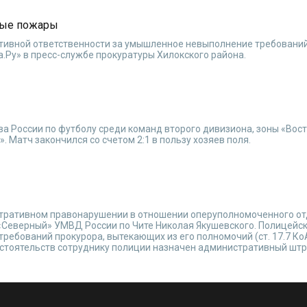
ные пожары
ативной ответственности за умышленное невыполнение требований
Ру» в пресс-службе прокуратуры Хилокского района.
тва России по футболу среди команд второго дивизиона, зоны «Вост
. Матч закончился со счетом 2:1 в пользу хозяев поля.
й
стративном правонарушении в отношении оперуполномоченного о
 «Северный» УМВД России по Чите Николая Якушевского. Полицейс
ребований прокурора, вытекающих из его полномочий (ст. 17.7 Ко
бстоятельств сотруднику полиции назначен административный шт