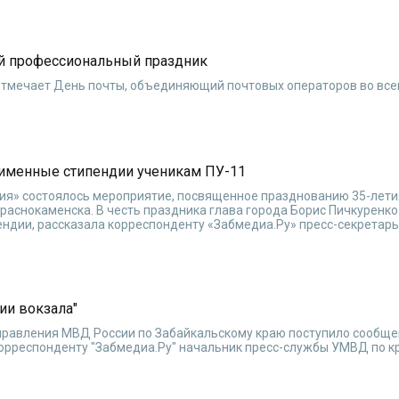
ой профессиональный праздник
отмечает День почты, объединяющий почтовых операторов во все
 именные стипендии ученикам ПУ-11
рия» состоялось мероприятие, посвященное празднованию 35-лети
раснокаменска. В честь праздника глава города Борис Пичкуренко
ндии, рассказала корреспонденту «Забмедиа.Ру» пресс-секретар
.
ии вокзала"
правления МВД России по Забайкальскому краю поступило сообщен
корреспонденту "Забмедиа.Ру" начальник пресс-службы УМВД по к