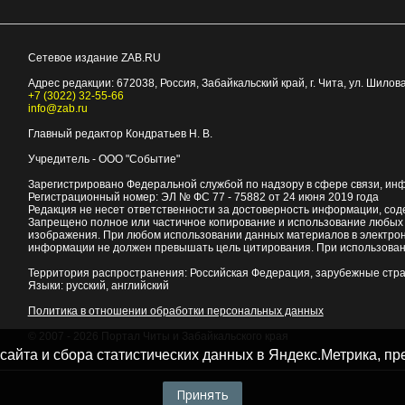
Сетевое издание ZAB.RU
Адрес редакции:
672038
, Россия, Забайкальский край, г.
Чита
,
ул. Шилова
+7 (3022) 32-55-66
info@zab.ru
Главный редактор Кондратьев Н. В.
Учредитель - ООО "Событие"
Зарегистрировано Федеральной службой по надзору в сфере связи, ин
Регистрационный номер: ЭЛ № ФС 77 - 75882 от 24 июня 2019 года
Редакция не несет ответственности за достоверность информации, со
Запрещено полное или частичное копирование и использование любых м
изображения. При любом использовании данных материалов в электро
информации не должен превышать цель цитирования. При использован
Территория распространения: Российская Федерация, зарубежные стр
Языки: русский, английский
Политика в отношении обработки персональных данных
© 2007 - 2026
Портал Читы и Забайкальского края
 сайта и сбора статистических данных в Яндекс.Метрика, 
Принять