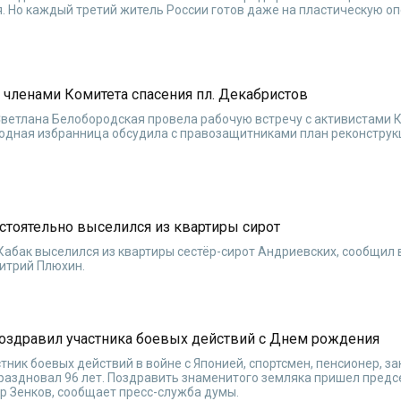
. Но каждый третий житель России готов даже на пластическую о
с членами Комитета спасения пл. Декабристов
Светлана Белобородская провела рабочую встречу с активистами 
одная избранница обсудила с правозащитниками план реконструк
стоятельно выселился из квартиры сирот
Кабак выселился из квартиры сестёр-сирот Андриевских, сообщил 
итрий Плюхин.
оздравил участника боевых действий с Днем рождения
тник боевых действий в войне с Японией, спортсмен, пенсионер, 
раздновал 96 лет. Поздравить знаменитого земляка пришел пред
р Зенков, сообщает пресс-служба думы.