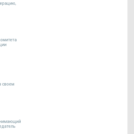
перацию,
Комитета
ции
в своем
занимающий
седатель