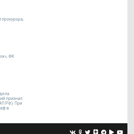
 прокурора,
ок», ФК
тдела
кий признал
АП РФ). При
раф в