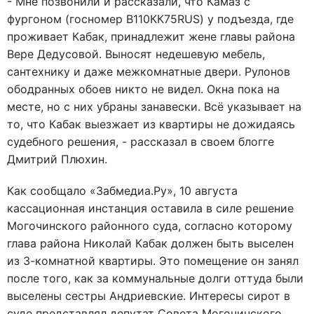
- Мне позвонили и рассказали, что Камаз с
фургоном (госномер В110КК75RUS) у подъезда, где
проживает Кабак, принадлежит жене главы района
Вере Дедусовой. Выносят недешевую мебель,
сантехнику и даже межкомнатные двери. Рулонов
ободранных обоев никто не видел. Окна пока на
месте, но с них убраны занавески. Всё указывает на
то, что Кабак выезжает из квартиры не дожидаясь
судебного решения, - рассказал в своем блогге
Дмитрий Плюхин.
Как сообщало «Забмедиа.Ру», 10 августа
кассационная инстанция оставила в силе решение
Могочинского районного суда, согласно которому
глава района Николай Кабак должен быть выселен
из 3-комнатной квартиры. Это помещение он занял
после того, как за коммунальные долги оттуда были
выселены сестры Андриевские. Интересы сирот в
суде представлял депутат Совета Могочинского