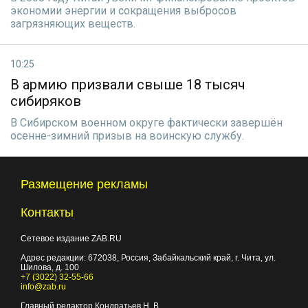
экономии энергии и сокращения выбросов
загрязняющих веществ.
10:25
В армию призвали свыше 18 тысяч
сибиряков
В Сибирском военном округе фактически завершён
осенне-зимний призыв на воинскую службу.
Размещение рекламы
Контакты
Сетевое издание ZAB.RU
Адрес редакции:
672038
, Россия, Забайкальский край, г.
Чита
,
ул.
Шилова, д. 100
+7 (3022) 32-55-66
info@zab.ru
Главный редактор Кондратьев Н. В.