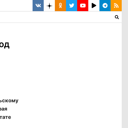
од
льскому
рая
тате