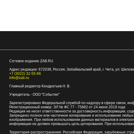
Сетевое издание ZAB.RU
Адрес редакции:
672038
, Россия, Забайкальский край, г.
Чита
,
ул. Шилова
+7 (3022) 32-55-66
info@zab.ru
Главный редактор Кондратьев Н. В.
Учредитель - ООО "Событие"
Зарегистрировано Федеральной службой по надзору в сфере связи, ин
Регистрационный номер: ЭЛ № ФС 77 - 75882 от 24 июня 2019 года
Редакция не несет ответственности за достоверность информации, со
Запрещено полное или частичное копирование и использование любых м
изображения. При любом использовании данных материалов в электро
информации не должен превышать цель цитирования. При использован
Территория распространения: Российская Федерация, зарубежные стр