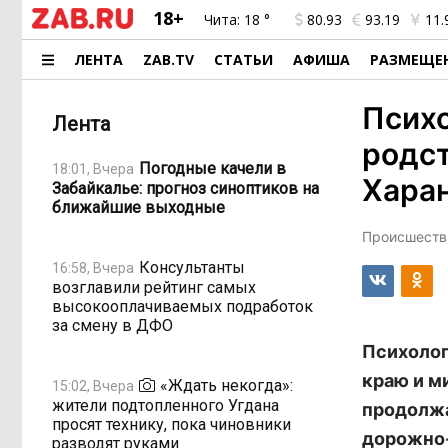
18+
Чита:
18 °
80.93
93.19
11.
ЛЕНТА
ZAB.TV
СТАТЬИ
АФИША
РАЗМЕЩЕ
Псих
Лента
родс
Погодные качели в
18:01, Вчера
Хара
Забайкалье: прогноз синоптиков на
ближайшие выходные
Происшестви
Консультанты
16:58, Вчера
возглавили рейтинг самых
высокооплачиваемых подработок
за смену в ДФО
Психолог
краю и м
«Ждать некогда»:
15:02, Вчера
жители подтопленного Угдана
продолжа
просят технику, пока чиновники
дорожно-
разводят руками