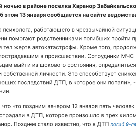
 ночью в районе поселка Харанор Забайкальско
Об этом 13 января сообщается на сайте ведомств
а психолога, работающего в чрезвычайной ситуац
Они помогают родственниками погибших пройти 
я тел жертв автокатастрофы. Кроме того, продол
 пострадавшим в происшествии. Сотрудники МЧС
ьцам выйти из шокового состояния, определиться
и собственной личности. Это способствует сниж
ющих последствий ДТП, в которое они попали», -
нии.
, что что поздним вечером 12 января пять человек
острадали в ДТП, которое произошло в трех кило
анор. Позднее стало известно, что в ДТП
погиб 9-л