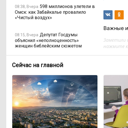
598 миллионов улетели в
08:38, Вчера
Омск: как Забайкалье провалило
«Чистый воздух»
Важные и
Депутат Госдумы
08:15, Вчера
Заметили 
объяснил «неполноценность»
женщин библейским сюжетом
нажмите кл
Прокуратура начала
08:10, Вчера
Сейчас на главной
проверку из-за раскопок ТГК-14
Когда ждать денег?
19:02, 5 августа
Забайкалье — в списке регионов,
где бюджетники могут остаться без
выплат
«Их масштаб может
17:30, 5 августа
превысить весь наш опыт»: Осипов