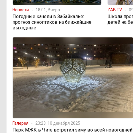
предупреждает о климатической
угрозе на фоне пожаров в Европе
Новости
18:01, Вчера
ZAB.TV
09
Погодные качели в Забайкалье:
Школа про
прогноз синоптиков на ближайшие
детей на б
По волнам Арахлея: на
16:00, 5 августа
выходные
любимом озере забайкальцев
улучшили LTE-сеть
Путин подписал закон,
12:33, 5 августа
вдвое расширяющий основания для
выдворения мигрантов
Читинская
12:32, 5 августа
администрация хочет
отремонтировать кабинет за 6,8
миллиона: что скрывает смета?
«Нефтемаркет»
11:47, 5 августа
Галерея
23:23, 10 декабря 2025
отвечает: региональные власти
Парк МЖК в Чите встретил зиму во всей новогодней
неточно изложили ситуацию с