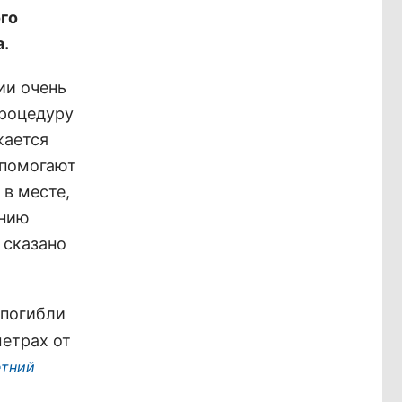
го
а.
ии очень
процедуру
жается
 помогают
 в месте,
ению
 сказано
 погибли
метрах от
етний