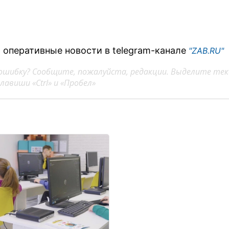
 оперативные новости в telegram-канале
"ZAB.RU"
ошибку? Сообщите, пожалуйста, редакции. Выделите тек
авиши «Ctrl» и «Пробел»