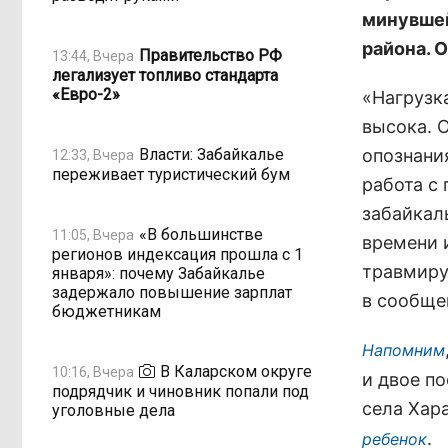
минувшей
района. 
Правительство РФ
13:44, Вчера
легализует топливо стандарта
«Евро-2»
«Нагрузк
высока. 
Власти: Забайкалье
опознани
12:33, Вчера
переживает туристический бум
работа с
забайкал
«В большинстве
11:05, Вчера
времени 
регионов индексация прошла с 1
травмиру
января»: почему Забайкалье
задержало повышение зарплат
в сообще
бюджетникам
Напомним
В Каларском округе
10:16, Вчера
и двое п
подрядчик и чиновник попали под
села Хар
уголовные дела
.
ребенок