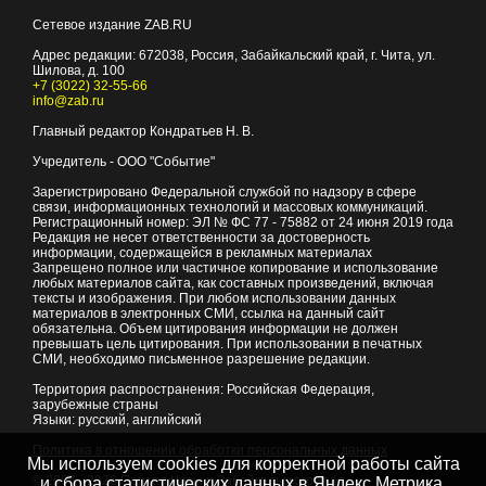
Сетевое издание ZAB.RU
Адрес редакции:
672038
, Россия, Забайкальский край, г.
Чита
,
ул.
Шилова, д. 100
+7 (3022) 32-55-66
info@zab.ru
Главный редактор Кондратьев Н. В.
Учредитель - ООО "Событие"
Зарегистрировано Федеральной службой по надзору в сфере
связи, информационных технологий и массовых коммуникаций.
Регистрационный номер: ЭЛ № ФС 77 - 75882 от 24 июня 2019 года
Редакция не несет ответственности за достоверность
информации, содержащейся в рекламных материалах
Запрещено полное или частичное копирование и использование
любых материалов сайта, как составных произведений, включая
тексты и изображения. При любом использовании данных
материалов в электронных СМИ, ссылка на данный сайт
обязательна. Объем цитирования информации не должен
превышать цель цитирования. При использовании в печатных
СМИ, необходимо письменное разрешение редакции.
Территория распространения: Российская Федерация,
зарубежные страны
Языки: русский, английский
Политика в отношении обработки персональных данных
Мы используем cookies для корректной работы сайта
© 2007 - 2026
Портал Читы и Забайкальского края
и сбора статистических данных в Яндекс.Метрика,