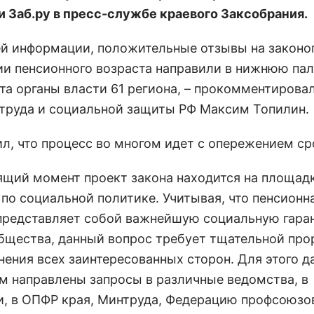
 Заб.ру в пресс-службе краевого Заксобрания.
ей информации, положительные отзывы на законо
и пенсионного возраста направили в нижнюю пал
та органы власти 61 региона, – прокомментирова
труда и социальной защиты РФ Максим Топилин.
ил, что процесс во многом идет с опережением ср
оящий момент проект закона находится на площад
 по социальной политике. Учитывая, что пенсионн
представляет собой важнейшую социальную гара
бщества, данный вопрос требует тщательной про
нения всех заинтересованных сторон. Для этого 
м направлены запросы в различные ведомства, в
и, в ОПФР края, Минтруда, Федерацию профсоюзо