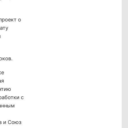
проект о
ату
л
оков.
ке
ая
нтию
работки с
данным
в и Союз