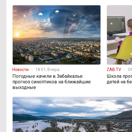
предупреждает о климатической
угрозе на фоне пожаров в Европе
По волнам Арахлея: на
16:00, 5 августа
любимом озере забайкальцев
улучшили LTE-сеть
Путин подписал закон,
12:33, 5 августа
вдвое расширяющий основания для
выдворения мигрантов
Новости
18:01, Вчера
ZAB.TV
09
Погодные качели в Забайкалье:
Школа про
прогноз синоптиков на ближайшие
детей на б
Читинская
12:32, 5 августа
выходные
администрация хочет
отремонтировать кабинет за 6,8
миллиона: что скрывает смета?
«Нефтемаркет»
11:47, 5 августа
отвечает: региональные власти
неточно изложили ситуацию с