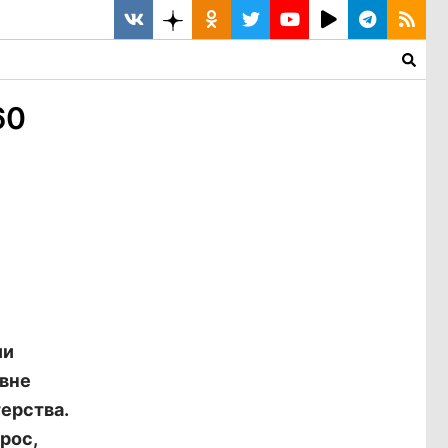
60
ии
овне
ерства.
рос,