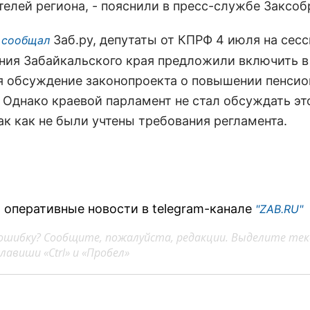
телей региона, - пояснили в пресс-службе Заксоб
Заб.ру, депутаты от КПРФ 4 июля на сес
 сообщал
ния Забайкальского края предложили включить в
я обсуждение законопроекта о повышении пенсио
. Однако краевой парламент не стал обсуждать эт
ак как не были учтены требования регламента.
 оперативные новости в telegram-канале
"ZAB.RU"
ошибку? Сообщите, пожалуйста, редакции. Выделите тек
авиши «Ctrl» и «Пробел»