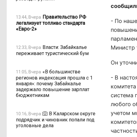
сообщили
Правительство РФ
13:44, Вчера
- По наш
легализует топливо стандарта
«Евро-2»
повышени
парламен
Власти: Забайкалье
Министр 
12:33, Вчера
переживает туристический бум
Он уточн
«В большинстве
11:05, Вчера
- В наст
регионов индексация прошла с 1
января»: почему Забайкалье
комитета
задержало повышение зарплат
система 
бюджетникам
любого о
учетом м
В Каларском округе
10:16, Вчера
подрядчик и чиновник попали под
комитето
уголовные дела
частност