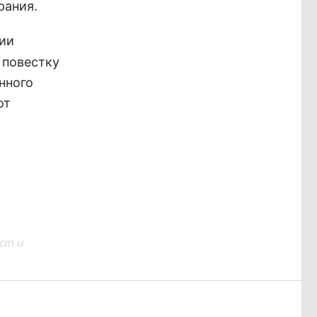
рания.
сии
 повестку
нного
от
ст и