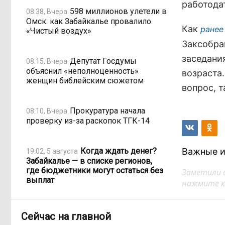
работода
598 миллионов улетели в
08:38, Вчера
Омск: как Забайкалье провалило
Как
ранее
«Чистый воздух»
Заксобра
заседани
Депутат Госдумы
08:15, Вчера
объяснил «неполноценность»
возраста
женщин библейским сюжетом
вопрос, т
Прокуратура начала
08:10, Вчера
проверку из-за раскопок ТГК-14
Когда ждать денег?
Важные и
19:02, 5 августа
Забайкалье — в списке регионов,
где бюджетники могут остаться без
Заметили 
выплат
нажмите кл
«Их масштаб может
17:30, 5 августа
Сейчас на главной
превысить весь наш опыт»: Осипов