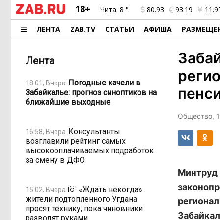
18+
Чита:
8 °
80.93
93.19
11.9
ЛЕНТА
ZAB.TV
СТАТЬИ
АФИША
РАЗМЕЩЕ
Забай
Лента
реги
Погодные качели в
18:01, Вчера
пенси
Забайкалье: прогноз синоптиков на
ближайшие выходные
Общество, 1
Консультанты
16:58, Вчера
возглавили рейтинг самых
высокооплачиваемых подработок
за смену в ДФО
Минтруд 
законопр
«Ждать некогда»:
15:02, Вчера
жители подтопленного Угдана
регионал
просят технику, пока чиновники
Забайкал
разводят руками