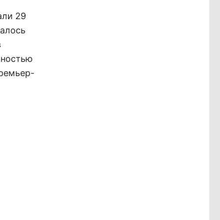
али 29
залось
в
лностью
премьер-