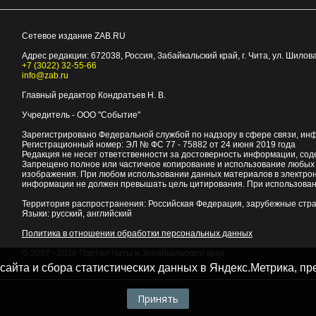
Сетевое издание ZAB.RU
Адрес редакции:
672038
, Россия, Забайкальский край, г.
Чита
,
ул. Шилова
+7 (3022) 32-55-66
info@zab.ru
Главный редактор Кондратьев Н. В.
Учредитель - ООО "Событие"
Зарегистрировано Федеральной службой по надзору в сфере связи, ин
Регистрационный номер: ЭЛ № ФС 77 - 75882 от 24 июня 2019 года
Редакция не несет ответственности за достоверность информации, со
Запрещено полное или частичное копирование и использование любых м
изображения. При любом использовании данных материалов в электро
информации не должен превышать цель цитирования. При использован
Территория распространения: Российская Федерация, зарубежные стр
Языки: русский, английский
Политика в отношении обработки персональных данных
© 2007 - 2026
Портал Читы и Забайкальского края
 сайта и сбора статистических данных в Яндекс.Метрика, 
Принять