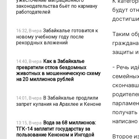
ужесточение миграционного
К катего
законодательства бьёт по карману
будут от
работодателей
достигши
Забайкалье готовится к
16:32, Вчера
Таким об
новому учебному году после
рекордных вложений
граждана
защиты и
Как в Забайкалье
14:40, Вчера
- Речь и
превратили отлов бездомных
животных в мошенническую схему
семейных 
на 20 миллионов рублей
скончавш
родителей
В Забайкалье продлили
14:01, Вчера
парламен
запрет купания на Арахлее и Кеноне
получать
написано
Вода за 68 миллионов:
13:15, Вчера
ТГК-14 заплатит государству за
пользование Кеноном и Ингодой
Второе из