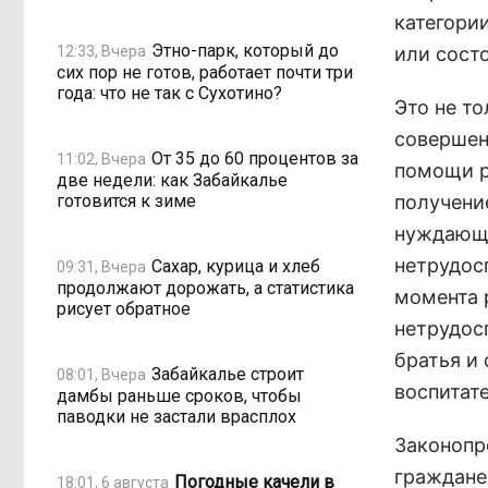
категори
Этно-парк, который до
12:33, Вчера
или сост
сих пор не готов, работает почти три
года: что не так с Сухотино?
Это не т
совершен
От 35 до 60 процентов за
11:02, Вчера
помощи ро
две недели: как Забайкалье
готовится к зиме
получени
нуждающе
нетрудос
Сахар, курица и хлеб
09:31, Вчера
продолжают дорожать, а статистика
момента 
рисует обратное
нетрудос
братья и
Забайкалье строит
08:01, Вчера
воспитате
дамбы раньше сроков, чтобы
паводки не застали врасплох
Законопр
граждане
Погодные качели в
18:01, 6 августа