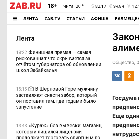
18+
Чита:
20 °
82.17
94.84
12.
ЛЕНТА
ZAB.TV
СТАТЬИ
АФИША
РАЗМЕЩЕ
Закон
Лента
алиме
Финишная прямая — самая
18:22
рискованная: что скрывается за
Общество, 0
отчётом губернатора об обновлении
школ Забайкалья
В Шерловой Горе мужчину
15:15
заставляют снести забор, который
Госдума 
он поставил там, где годами было
предпенс
запустение
Еще один
предпенс
«Кураж» без вывески: магазин,
13:43
который лишился лицензии,
нетрудос
продолжает торговать спиртным по