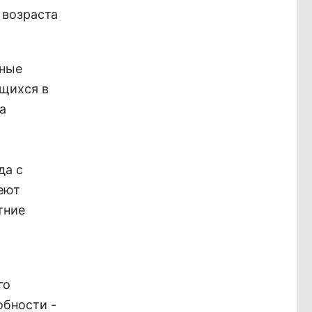
 возраста
бные
щихся в
а
да с
еют
тние
го
обности -