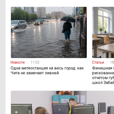
переживает туристический бум
«В большинстве
11:05, 6 августа
регионов индексация прошла с 1
января»: почему Забайкалье
задержало повышение зарплат
бюджетникам
В Каларском
10:16, 6 августа
округе подрядчик и чиновник
попали под уголовные дела
Новости
11:02
Статьи
18
Одна метеостанция на весь город: как
Финишная 
Чита не замечает ливней
рискованна
598 миллионов
08:38, 6 августа
отчётом гу
улетели в Омск: как Забайкалье
школ Заба
провалило «Чистый воздух»
Депутат Госдумы
08:15, 6 августа
объяснил «неполноценность»
женщин библейским сюжетом