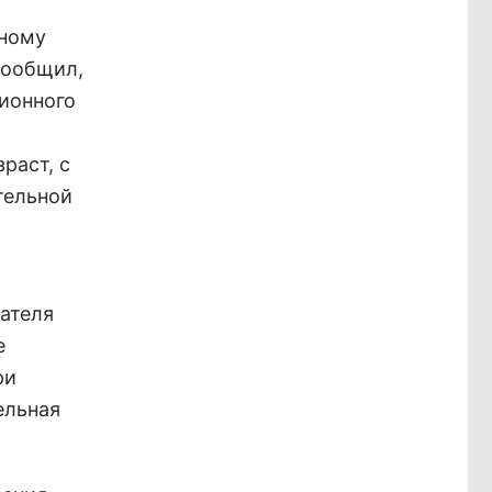
нному
сообщил,
сионного
раст, с
тельной
ателя
е
ри
ельная