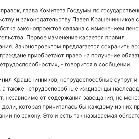
оправок, глава Комитета Госдумы по государстве
ьству и законодательству Павел Крашенинников 
аботка законопроектов связана с изменением пен
тельства. Первое изменение касается правил
ания. Законопроектом предлагается сохранить воз
 граждане приобретают право на получение обяза
нетрудоспособности», - говорится в сообщении.
мнил Крашенинников, нетрудоспособные супруг и
, а также нетрудоспособные иждивенцы наследод
т, независимо от содержания завещания, не мене
 доли, которая причиталась бы каждому из них п
нии по закону. Это и есть так называемая обязат