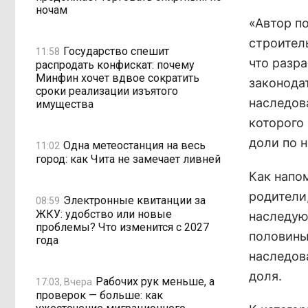
ночам
«Автор п
строител
Государство спешит
11:58
что разр
распродать конфискат: почему
Минфин хочет вдвое сократить
законода
сроки реализации изъятого
наследов
имущества
которого
доли по 
Одна метеостанция на весь
11:02
город: как Чита не замечает ливней
Как напо
родители
Электронные квитанции за
08:59
ЖКУ: удобство или новые
наследую
проблемы? Что изменится с 2027
половины
года
наследова
доля.
Рабочих рук меньше, а
17:03, Вчера
проверок — больше: как