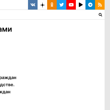
ами
граждан
дстве.
аждан