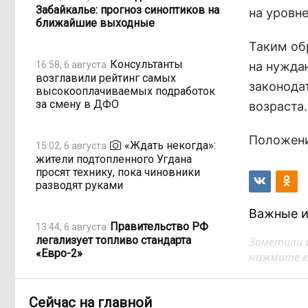
Забайкалье: прогноз синоптиков на
на уровн
ближайшие выходные
Таким об
Консультанты
16:58, 6 августа
на нужда
возглавили рейтинг самых
законода
высокооплачиваемых подработок
за смену в ДФО
возраста.
Положения
«Ждать некогда»:
15:02, 6 августа
жители подтопленного Угдана
просят технику, пока чиновники
разводят руками
Важные и
Правительство РФ
13:44, 6 августа
легализует топливо стандарта
Заметили 
«Евро-2»
нажмите кл
Власти: Забайкалье
12:33, 6 августа
Сейчас на главной