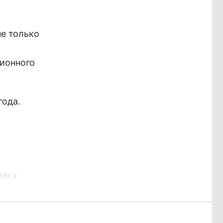
не только
сионного
года.
ст и