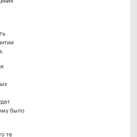
дения
ть
антии
в.
 и
ных
удет
кому было
то те