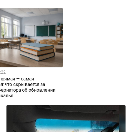
:22
прямая — самая
я: что скрывается за
бернатора об обновлении
йкалья