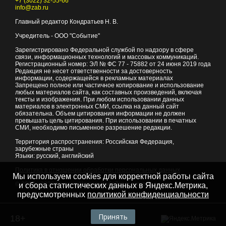
+7 (3022) 32-55-66
info@zab.ru
Главный редактор Кондратьев Н. В.
Учредитель - ООО "Событие"
Зарегистрировано Федеральной службой по надзору в сфере
связи, информационных технологий и массовых коммуникаций.
Регистрационный номер: ЭЛ № ФС 77 - 75882 от 24 июня 2019 года
Редакция не несет ответственности за достоверность
информации, содержащейся в рекламных материалах
Запрещено полное или частичное копирование и использование
любых материалов сайта, как составных произведений, включая
тексты и изображения. При любом использовании данных
материалов в электронных СМИ, ссылка на данный сайт
обязательна. Объем цитирования информации не должен
превышать цель цитирования. При использовании в печатных
СМИ, необходимо письменное разрешение редакции.
Территория распространения: Российская Федерация,
зарубежные страны
Языки: русский, английский
Политика в отношении обработки персональных данных
Мы используем cookies для корректной работы сайта
© 2007 - 2026
Портал Читы и Забайкальского края
и сбора статистических данных в Яндекс.Метрика,
предусмотренных
политикой конфиденциальности
Принять
18+