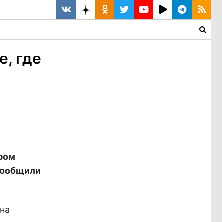
, где
ором
 сообщили
Она