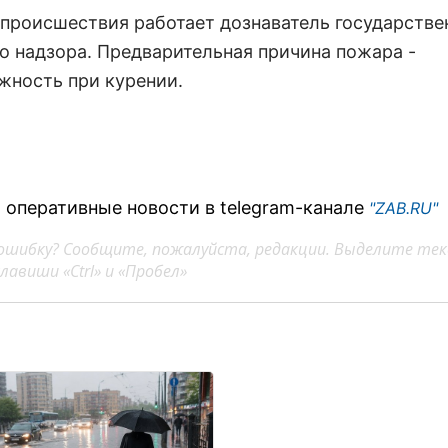
 происшествия работает дознаватель государстве
о надзора. Предварительная причина пожара -
жность при курении.
 оперативные новости в telegram-канале
"ZAB.RU"
ошибку? Сообщите, пожалуйста, редакции. Выделите тек
авиши «Ctrl» и «Пробел»