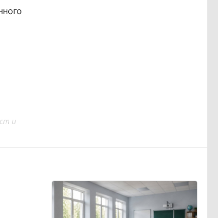
нного
ст и