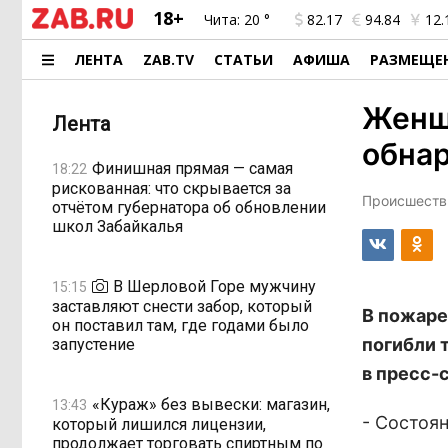
18+
Чита:
20 °
82.17
94.84
12.
ЛЕНТА
ZAB.TV
СТАТЬИ
АФИША
РАЗМЕЩЕ
Женщи
Лента
обна
Финишная прямая — самая
18:22
рискованная: что скрывается за
Происшестви
отчётом губернатора об обновлении
школ Забайкалья
В Шерловой Горе мужчину
15:15
заставляют снести забор, который
В пожаре
он поставил там, где годами было
погибли 
запустение
в пресс-
«Кураж» без вывески: магазин,
13:43
- Состоя
который лишился лицензии,
продолжает торговать спиртным по