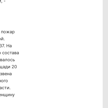
, -
, пожар
й.
37. На
о состава
овалось
ощади 20
звена
ного
асти.
енщину