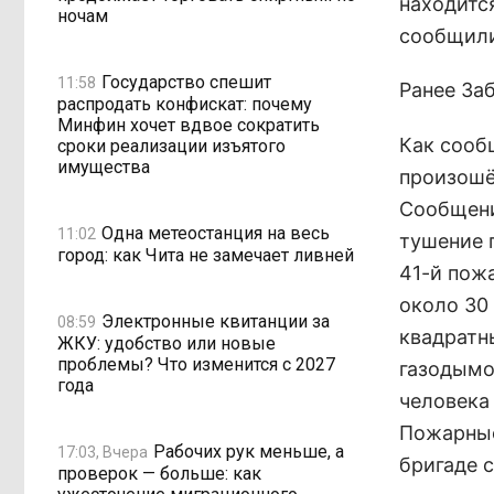
находитс
ночам
сообщили
Государство спешит
11:58
Ранее За
распродать конфискат: почему
Минфин хочет вдвое сократить
Как сооб
сроки реализации изъятого
имущества
произошё
Сообщение
Одна метеостанция на весь
11:02
тушение 
город: как Чита не замечает ливней
41-й пож
около 30
Электронные квитанции за
08:59
квадратн
ЖКУ: удобство или новые
проблемы? Что изменится с 2027
газодымо
года
человека
Пожарные
Рабочих рук меньше, а
17:03, Вчера
бригаде 
проверок — больше: как