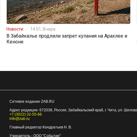
Новости
14:01, Вчера
В Забайкалье продлили запрет купания на Арахлее и
Кеноне
Сетевое издание ZAB.RU
Адрес редакции:
672038
, Россия, Забайкальский край, г.
Чита
,
ул. Шилова
+7 (3022) 32-55-66
info@zab.ru
Главный редактор Кондратьев Н. В.
Учредитель - ООО "Событие"