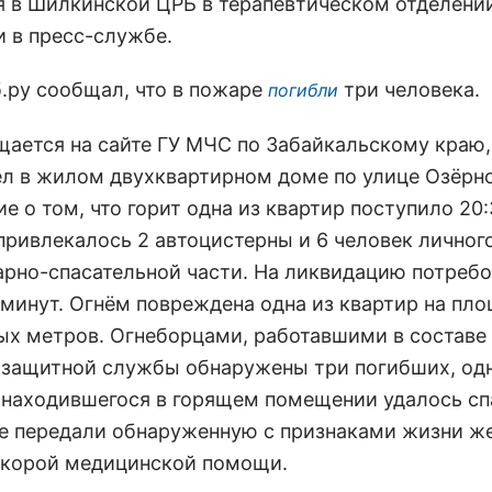
я в Шилкинской ЦРБ в терапевтическом отделении
 в пресс-службе.
б.ру сообщал, что в пожаре
три человека.
погибли
щается на сайте ГУ МЧС по Забайкальскому краю
л в жилом двухквартирном доме по улице Озёрно
 о том, что горит одна из квартир поступило 20:
привлекалось 2 автоцистерны и 6 человек личног
арно-спасательной части. На ликвидацию потреб
 минут. Огнём повреждена одна из квартир на пл
ых метров. Огнеборцами, работавшими в составе 
защитной службы обнаружены три погибших, од
 находившегося в горящем помещении удалось сп
 передали обнаруженную с признаками жизни ж
скорой медицинской помощи.