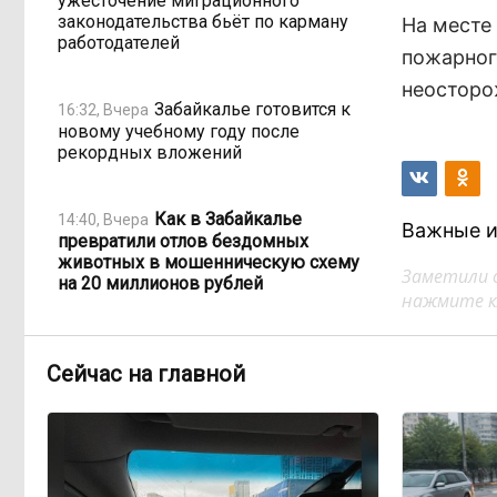
ужесточение миграционного
законодательства бьёт по карману
На месте
работодателей
пожарног
неосторо
Забайкалье готовится к
16:32, Вчера
новому учебному году после
рекордных вложений
Как в Забайкалье
14:40, Вчера
Важные и
превратили отлов бездомных
животных в мошенническую схему
Заметили 
на 20 миллионов рублей
нажмите кл
В Забайкалье продлили
14:01, Вчера
Сейчас на главной
запрет купания на Арахлее и Кеноне
Вода за 68 миллионов:
13:15, Вчера
ТГК-14 заплатит государству за
пользование Кеноном и Ингодой