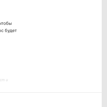
 чтобы
ос будет
ст и