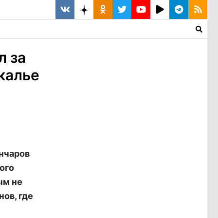
л за
калье
нчаров
ого
ым не
ов, где