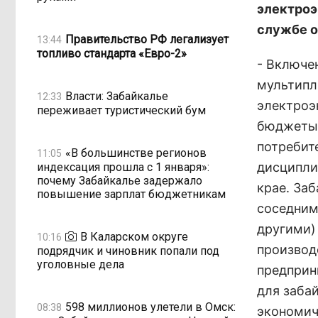
электроэ
службе о
Правительство РФ легализует
13:44
топливо стандарта «Евро-2»
- Включе
мультипл
Власти: Забайкалье
12:33
электроэн
переживает туристический бум
бюджеты 
потребит
«В большинстве регионов
11:05
дисципли
индексация прошла с 1 января»:
почему Забайкалье задержало
крае. За
повышение зарплат бюджетникам
соседним
другими)
В Каларском округе
10:16
производ
подрядчик и чиновник попали под
уголовные дела
предприн
для забай
598 миллионов улетели в Омск:
08:38
экономич