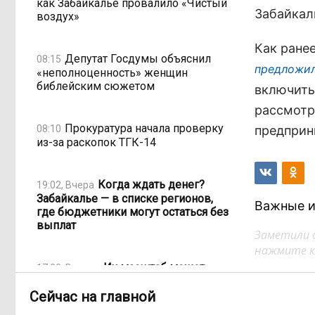
как Забайкалье провалило «Чистый
Забайкаль
воздух»
Как ране
Депутат Госдумы объяснил
08:15
предложил
«неполноценность» женщин
библейским сюжетом
включить
рассмотр
Прокуратура начала проверку
08:10
предприн
из-за раскопок ТГК-14
Когда ждать денег?
19:02, Вчера
Забайкалье — в списке регионов,
Важные и
где бюджетники могут остаться без
выплат
Заметили 
нажмите кл
«Их масштаб может
17:30, Вчера
превысить весь наш опыт»: Осипов
Сейчас на главной
предупреждает о климатической
угрозе на фоне пожаров в Европе