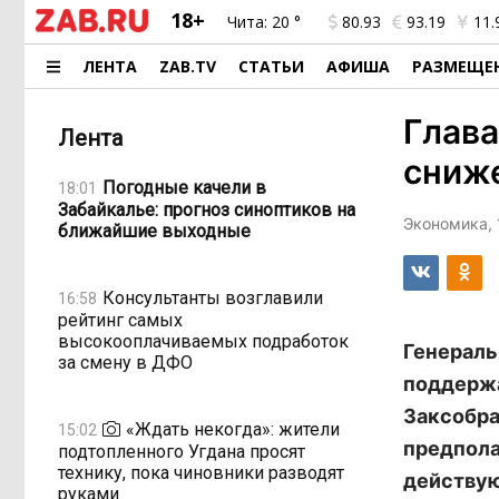
18+
Чита:
20 °
80.93
93.19
11.
ЛЕНТА
ZAB.TV
СТАТЬИ
АФИША
РАЗМЕЩЕ
Глава
Лента
сниже
Погодные качели в
18:01
Забайкалье: прогноз синоптиков на
Экономика, 
ближайшие выходные
Консультанты возглавили
16:58
рейтинг самых
высокооплачиваемых подработок
Генераль
за смену в ДФО
поддержа
Заксобра
«Ждать некогда»: жители
15:02
предпола
подтопленного Угдана просят
технику, пока чиновники разводят
действую
руками