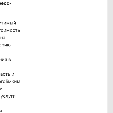
ресс-
щутимый
стоимость
 на
горию
ния в
асть и
ергоёмким
ти
 услуги
и