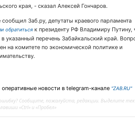
ского края, - сказал Алексей Гончаров.
е сообщил Заб.ру, депутаты краевого парламента
к президенту РФ Владимиру Путину,
и обратиться
 в указанный перечень Забайкальский край. Вопр
ен на комитете по экономической политике и
имательству.
 оперативные новости в telegram-канале
"ZAB.RU"
ошибку? Сообщите, пожалуйста, редакции. Выделите тек
авиши «Ctrl» и «Пробел»