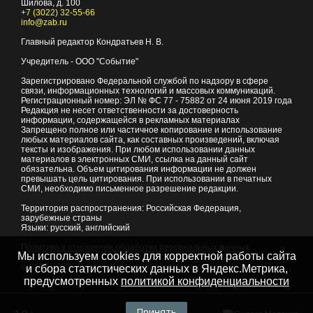
Шилова, д. 100
+7 (3022) 32-55-66
info@zab.ru
Главный редактор Кондратьев Н. В.
Учредитель - ООО "Событие"
Зарегистрировано Федеральной службой по надзору в сфере
связи, информационных технологий и массовых коммуникаций.
Регистрационный номер: ЭЛ № ФС 77 - 75882 от 24 июня 2019 года
Редакция не несет ответственности за достоверность
информации, содержащейся в рекламных материалах
Запрещено полное или частичное копирование и использование
любых материалов сайта, как составных произведений, включая
тексты и изображения. При любом использовании данных
материалов в электронных СМИ, ссылка на данный сайт
обязательна. Объем цитирования информации не должен
превышать цель цитирования. При использовании в печатных
СМИ, необходимо письменное разрешение редакции.
Территория распространения: Российская Федерация,
зарубежные страны
Языки: русский, английский
Политика в отношении обработки персональных данных
Мы используем cookies для корректной работы сайта
© 2007 - 2026
Портал Читы и Забайкальского края
и сбора статистических данных в Яндекс.Метрика,
предусмотренных
политикой конфиденциальности
Принять