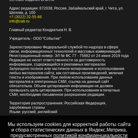
Адрес редакции:
672038
, Россия, Забайкальский край, г.
Чита
,
ул.
Шилова, д. 100
+7 (3022) 32-55-66
info@zab.ru
Главный редактор Кондратьев Н. В.
Учредитель - ООО "Событие"
Зарегистрировано Федеральной службой по надзору в сфере
связи, информационных технологий и массовых коммуникаций.
Регистрационный номер: ЭЛ № ФС 77 - 75882 от 24 июня 2019 года
Редакция не несет ответственности за достоверность
информации, содержащейся в рекламных материалах
Запрещено полное или частичное копирование и использование
любых материалов сайта, как составных произведений, включая
тексты и изображения. При любом использовании данных
материалов в электронных СМИ, ссылка на данный сайт
обязательна. Объем цитирования информации не должен
превышать цель цитирования. При использовании в печатных
СМИ, необходимо письменное разрешение редакции.
Территория распространения: Российская Федерация,
зарубежные страны
Языки: русский, английский
Политика в отношении обработки персональных данных
Мы используем cookies для корректной работы сайта
© 2007 - 2026
Портал Читы и Забайкальского края
и сбора статистических данных в Яндекс.Метрика,
предусмотренных
политикой конфиденциальности