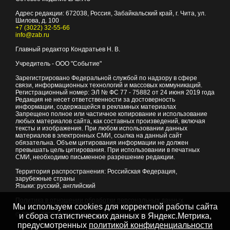
Адрес редакции:
672038
, Россия, Забайкальский край, г.
Чита
,
ул.
Шилова, д. 100
+7 (3022) 32-55-66
info@zab.ru
Главный редактор Кондратьев Н. В.
Учредитель - ООО "Событие"
Зарегистрировано Федеральной службой по надзору в сфере
связи, информационных технологий и массовых коммуникаций.
Регистрационный номер: ЭЛ № ФС 77 - 75882 от 24 июня 2019 года
Редакция не несет ответственности за достоверность
информации, содержащейся в рекламных материалах
Запрещено полное или частичное копирование и использование
любых материалов сайта, как составных произведений, включая
тексты и изображения. При любом использовании данных
материалов в электронных СМИ, ссылка на данный сайт
обязательна. Объем цитирования информации не должен
превышать цель цитирования. При использовании в печатных
СМИ, необходимо письменное разрешение редакции.
Территория распространения: Российская Федерация,
зарубежные страны
Языки: русский, английский
Политика в отношении обработки персональных данных
Мы используем cookies для корректной работы сайта
© 2007 - 2026
Портал Читы и Забайкальского края
и сбора статистических данных в Яндекс.Метрика,
предусмотренных
политикой конфиденциальности