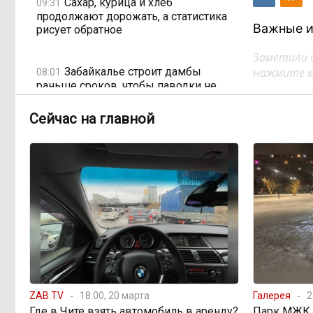
Сахар, курица и хлеб
09:31
продолжают дорожать, а статистика
Важные и
рисует обратное
Заметили 
Забайкалье строит дамбы
нажмите кл
08:01
раньше сроков, чтобы паводки не
застали врасплох
Сейчас на главной
Погодные качели в
18:01, Вчера
Забайкалье: прогноз синоптиков на
ближайшие выходные
Консультанты
16:58, Вчера
возглавили рейтинг самых
высокооплачиваемых подработок
за смену в ДФО
«Ждать некогда»:
15:02, Вчера
ZAB.TV
18:00, 20 марта
Галерея
2
жители подтопленного Угдана
Где в Чите взять автомобиль в аренду?
Парк МЖК в