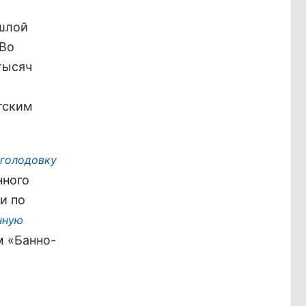
ошлой
 Во
тысяч
тским
 голодовку
нного
и по
нную
м «Банно-