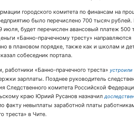
ормации городского комитета по финансам на пр
редприятию было перечислено 700 тысяч рублей.
 9 июля, будет перечислен авансовый платеж 500 
Деньги «Банно-прачечному тресту» направляются
но в плановом порядке, также как и школам и де
сказал собеседник портала.
, работники «Банно-прачечного треста»
устроили
держки зарплаты. Позднее руководитель следстве
ия Следственного комитета Российской Федераци
ьскому краю Юриий Русанов назначил
доследстве
о факту невыплаты заработной платы работника
о треста» в Чите.