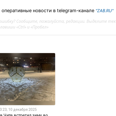
 оперативные новости в telegram-канале
"ZAB.RU"
ошибку? Сообщите, пожалуйста, редакции. Выделите тек
авиши «Ctrl» и «Пробел»
3:23, 10 декабря 2025
 Чите встретил зиму во