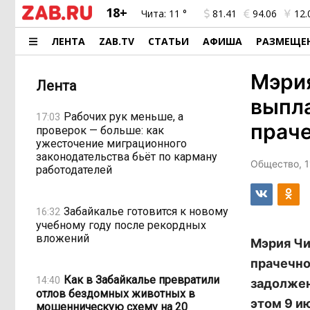
18+
Чита:
11 °
81.41
94.06
12.
ЛЕНТА
ZAB.TV
СТАТЬИ
АФИША
РАЗМЕЩЕ
Мэрия
Лента
выпла
Рабочих рук меньше, а
17:03
праче
проверок — больше: как
ужесточение миграционного
законодательства бьёт по карману
Общество, 1
работодателей
Забайкалье готовится к новому
16:32
учебному году после рекордных
вложений
Мэрия Чи
прачечно
Как в Забайкалье превратили
14:40
задолжен
отлов бездомных животных в
этом 9 и
мошенническую схему на 20