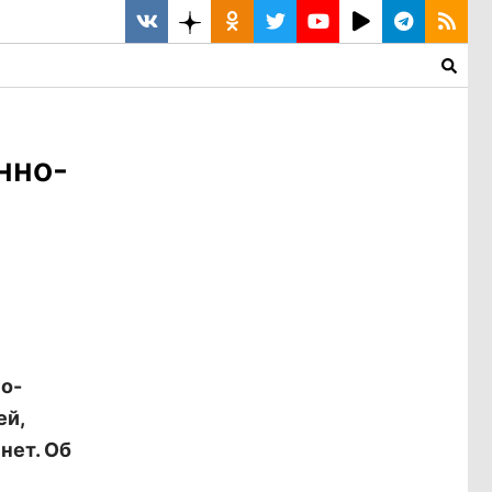
нно-
о-
ей,
нет. Об