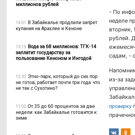
миллионов рублей
- По инф
неделе п
В Забайкалье продлили запрет
14:01
купания на Арахлее и Кеноне
вторник,
рублей. 
Вода за 68 миллионов: ТГК-14
ежемесяч
13:15
заплатит государству за
садам, - 
пользование Кеноном и Ингодой
Напомним
Этно-парк, который до сих пор
12:33
из-за за
не готов, работает почти три года: что
управлен
не так с Сухотино?
Забайкал
п
проверку
От 35 до 60 процентов за две
11:02
недели: как Забайкалье готовится к
прачечног
зиме