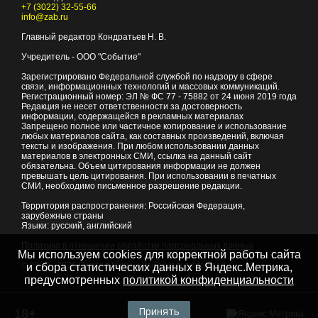
+7 (3022) 32-55-66
info@zab.ru
Главный редактор Кондратьев Н. В.
Учредитель - ООО "Событие"
Зарегистрировано Федеральной службой по надзору в сфере
связи, информационных технологий и массовых коммуникаций.
Регистрационный номер: ЭЛ № ФС 77 - 75882 от 24 июня 2019 года
Редакция не несет ответственности за достоверность
информации, содержащейся в рекламных материалах
Запрещено полное или частичное копирование и использование
любых материалов сайта, как составных произведений, включая
тексты и изображения. При любом использовании данных
материалов в электронных СМИ, ссылка на данный сайт
обязательна. Объем цитирования информации не должен
превышать цель цитирования. При использовании в печатных
СМИ, необходимо письменное разрешение редакции.
Территория распространения: Российская Федерация,
зарубежные страны
Языки: русский, английский
Политика в отношении обработки персональных данных
Мы используем cookies для корректной работы сайта
© 2007 - 2026
Портал Читы и Забайкальского края
и сбора статистических данных в Яндекс.Метрика,
предусмотренных
политикой конфиденциальности
Принять
18+