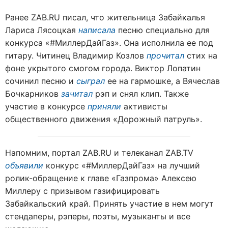
Ранее ZAB.RU писал, что жительница Забайкалья
Лариса Лясоцкая
написала
песню специально для
конкурса «#МиллерДайГаз». Она исполнила ее под
гитару. Читинец Владимир Козлов
прочитал
стих на
фоне укрытого смогом города. Виктор Лопатин
сочинил песню и
сыграл
ее на гармошке, а Вячеслав
Бочкарников
зачитал
рэп и снял клип. Также
участие в конкурсе
приняли
активисты
общественного движения «Дорожный патруль».
Напомним, портал ZAB.RU и телеканал ZAB.TV
объявили
конкурс «#МиллерДайГаз» на лучший
ролик-обращение к главе «Газпрома» Алексею
Миллеру с призывом газифицировать
Забайкальский край. Принять участие в нем могут
стендаперы, рэперы, поэты, музыканты и все