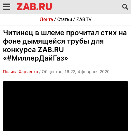
Лента
/
Статьи
/
ZAB.TV
Читинец в шлеме прочитал стих на
фоне дымящейся трубы для
конкурса ZAB.RU
«#МиллерДайГаз»
Полина Харченко
/ Общество, 16:22, 4 февраля 2020