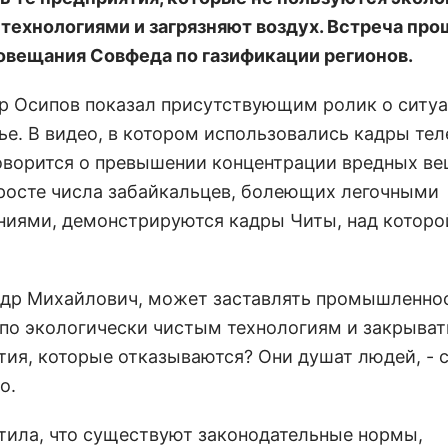
технологиями и загрязняют воздух. Встреча про
овещания Совфеда по газификации регионов.
р Осипов показал присутствующим ролик о ситуа
ье. В видео, в котором использовались кадры те
говорится о превышении концентрации вредных ве
 росте числа забайкальцев, болеющих легочными
ниями, демонстрируются кадры Читы, над которо
ндр Михайлович, может заставлять промышленно
 по экологически чистым технологиям и закрыват
тия, которые отказываются? Они душат людей, - 
о.
тила, что существуют законодательные нормы,