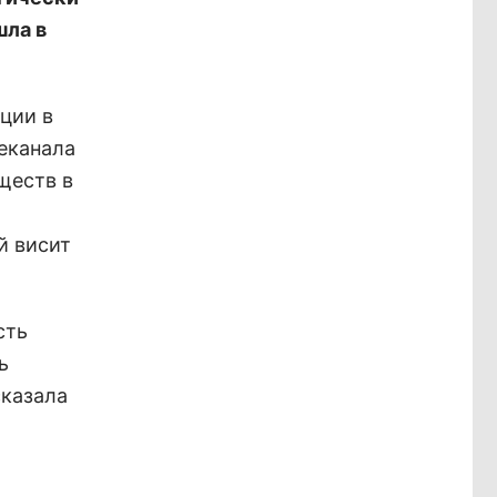
шла в
ции в
леканала
ществ в
й висит
сть
ь
сказала