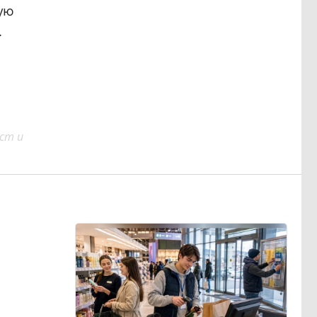
ую
.
ст и