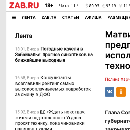
18+
Чита:
11 °
80.93
93.19
11.
ЛЕНТА
ZAB.TV
СТАТЬИ
АФИША
РАЗМЕЩЕ
Матв
Лента
предп
Погодные качели в
18:01, Вчера
испол
Забайкалье: прогноз синоптиков на
ближайшие выходные
техн
Консультанты
16:58, Вчера
Полина Хар
возглавили рейтинг самых
высокооплачиваемых подработок
за смену в ДФО
«Ждать некогда»:
Глава Со
15:02, Вчера
жители подтопленного Угдана
губернат
просят технику, пока чиновники
разводят руками
закрыват