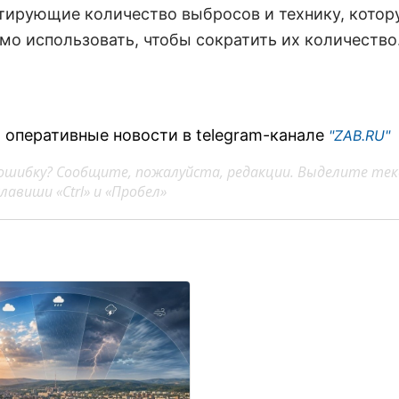
тирующие количество выбросов и технику, котор
мо использовать, чтобы сократить их количество
 оперативные новости в telegram-канале
"ZAB.RU"
ошибку? Сообщите, пожалуйста, редакции. Выделите тек
авиши «Ctrl» и «Пробел»