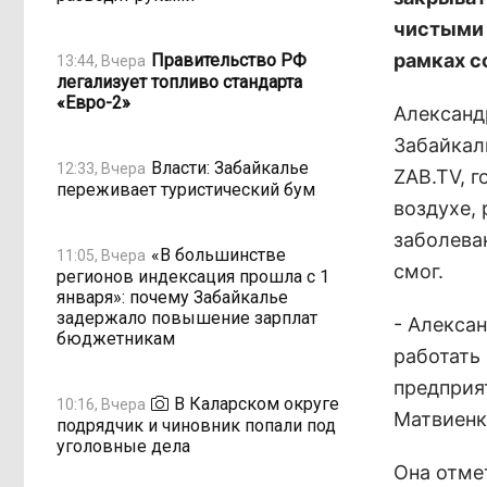
чистыми 
рамках с
Правительство РФ
13:44, Вчера
легализует топливо стандарта
«Евро-2»
Александ
Забайкал
Власти: Забайкалье
12:33, Вчера
ZAB.TV, 
переживает туристический бум
воздухе,
заболева
«В большинстве
11:05, Вчера
смог.
регионов индексация прошла с 1
января»: почему Забайкалье
задержало повышение зарплат
- Алекса
бюджетникам
работать
предприя
В Каларском округе
10:16, Вчера
Матвиенк
подрядчик и чиновник попали под
уголовные дела
Она отме