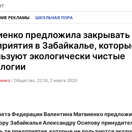
97
НИЕ РЕКЛАМЫ
ШКОЛЬНАЯ ПОРА
иенко предложила закрывать
риятия в Забайкалье, которы
ьзуют экологически чистые
ологии
ченко
/ Общество, 22:24, 2 марта 2020
вета Федерации Валентина Матвиенко предлож
ору Забайкалья Александру Осипову принудите
ь те предприятия, которые не пользуются экол