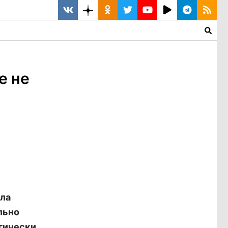
е не
ила
льно
огически