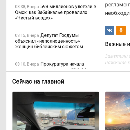
регламен
598 миллионов улетели в
08:38, Вчера
Омск: как Забайкалье провалило
необходи
«Чистый воздух»
Депутат Госдумы
08:15, Вчера
объяснил «неполноценность»
Важные и
женщин библейским сюжетом
Заметили 
нажмите кл
Прокуратура начала
08:10, Вчера
проверку из-за раскопок ТГК-14
Сейчас на главной
Когда ждать денег?
19:02, 5 августа
Забайкалье — в списке регионов,
где бюджетники могут остаться без
выплат
«Их масштаб может
17:30, 5 августа
превысить весь наш опыт»: Осипов