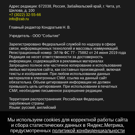
Адрес редакции:
672038
, Россия, Забайкальский край, г.
Чита
,
ул.
Шилова, д. 100
+7 (3022) 32-55-66
info@zab.ru
Главный редактор Кондратьев Н. В.
Учредитель - ООО "Событие"
Зарегистрировано Федеральной службой по надзору в сфере
связи, информационных технологий и массовых коммуникаций.
Регистрационный номер: ЭЛ № ФС 77 - 75882 от 24 июня 2019 года
Редакция не несет ответственности за достоверность
информации, содержащейся в рекламных материалах
Запрещено полное или частичное копирование и использование
любых материалов сайта, как составных произведений, включая
тексты и изображения. При любом использовании данных
материалов в электронных СМИ, ссылка на данный сайт
обязательна. Объем цитирования информации не должен
превышать цель цитирования. При использовании в печатных
СМИ, необходимо письменное разрешение редакции.
Территория распространения: Российская Федерация,
зарубежные страны
Языки: русский, английский
Политика в отношении обработки персональных данных
Мы используем cookies для корректной работы сайта
© 2007 - 2026
Портал Читы и Забайкальского края
и сбора статистических данных в Яндекс.Метрика,
предусмотренных
политикой конфиденциальности