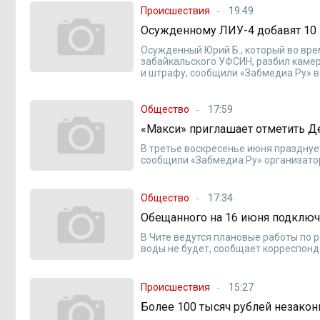
Происшествия
19:49
Осужденному ЛИУ-4 добавят 10 
Осужденный Юрий Б., который во вр
забайкальского УФСИН, разбил камер
и штрафу, сообщили «Забмедиа.Ру» в
Общество
17:59
«Макси» приглашает отметить Д
В третье воскресенье июня празднуе
сообщили «Забмедиа.Ру» организато
Общество
17:34
Обещанного на 16 июня подключ
В Чите ведутся плановые работы по 
воды не будет, сообщает корреспонд
Происшествия
15:27
Более 100 тысяч рублей незакон