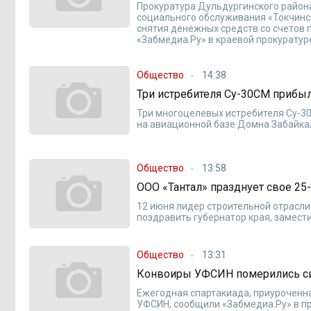
Прокуратура Дульдургинского район
социального обслуживания «Токчинс
снятия денежных средств со счетов
«Забмедиа.Ру» в краевой прокуратур
Общество
14:38
Три истребителя Су-30СМ прибы
Три многоцелевых истребителя Су-30
на авиационной базе Домна Забайкал
Общество
13:58
ООО «Тантал» празднует свое 25
12 июня лидер строительной отрасл
поздравить губернатор края, замест
Общество
13:31
Конвоиры УФСИН померились си
Ежегодная спартакиада, приуроченн
УФСИН, сообщили «Забмедиа.Ру» в п