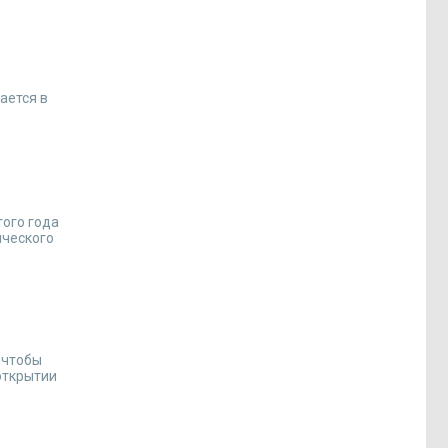
ается в
того года
ического
, чтобы
 открытии