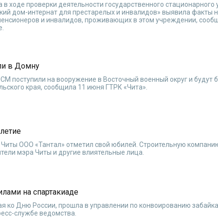
а в ходе проверки деятельности государственного стационарного
кий дом-интернат для престарелых и инвалидов» выявила факты 
 пенсионеров и инвалидов, проживающих в этом учреждении, сооб
е.
ли в Домну
СМ поступили на вооружение в Восточный военный округ и будут 
ьского края, сообщила 11 июня ГТРК «Чита».
-летие
и Читы ООО «Тантал» отметил свой юбилей. Строительную компани
ители мэра Читы и другие влиятельные лица.
лами на спартакиаде
ая ко Дню России, прошла в управлении по конвоированию забайк
ресс-службе ведомства.