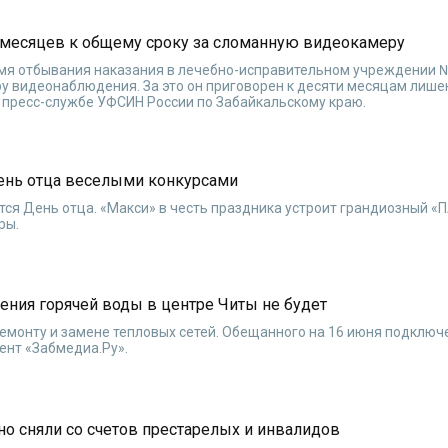
месяцев к общему сроку за сломанную видеокамеру
емя отбывания наказания в лечебно-исправительном учреждении 
у видеонаблюдения. За это он приговорен к десяти месяцам лиш
 пресс-службе УФСИН России по Забайкальскому краю.
ень отца веселыми конкурсами
тся День отца. «Макси» в честь праздника устроит грандиозный «
ры.
ения горячей воды в центре Читы не будет
ремонту и замене тепловых сетей. Обещанного на 16 июня подключ
ент «Забмедиа.Ру».
но сняли со счетов престарелых и инвалидов