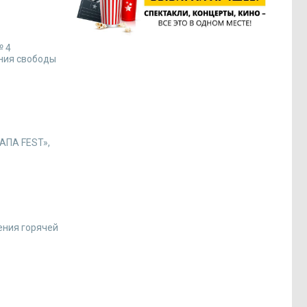
№ 4
ения свободы
ПАПА FEST»,
ения горячей