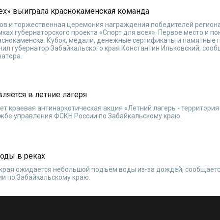
сех» выиграла краснокаменская команда
гов и торжественная церемония награждения победителей регион
ках губернаторского проекта «Спорт для всех». Первое место и п
аснокаменска. Кубок, медали, денежные сертификаты и памятные 
ил губернатор Забайкальского края Константин Ильковский, соо
натора.
ляется в летние лагеря
ует краевая антинаркотическая акция «Летний лагерь - территория
ужбе управления ФСКН России по Забайкальскому краю.
воды в реках
о края ожидается небольшой подъём воды из-за дождей, сообщаетс
и по Забайкальскому краю.