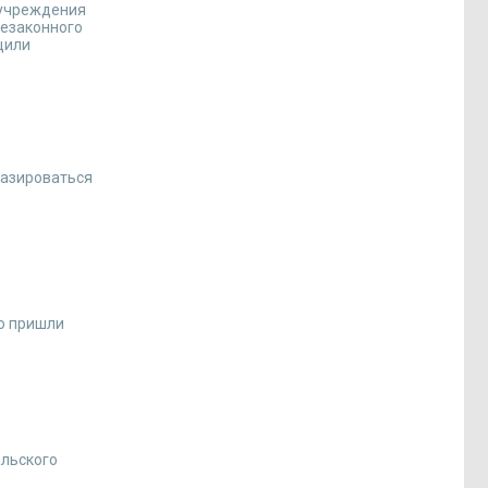
 учреждения
незаконного
щили
базироваться
ю пришли
альского