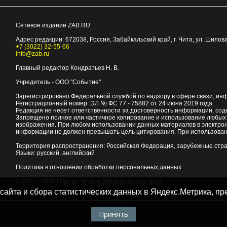
Сетевое издание ZAB.RU
Адрес редакции:
672038
, Россия, Забайкальский край, г.
Чита
,
ул. Шилова
+7 (3022) 32-55-66
info@zab.ru
Главный редактор Кондратьев Н. В.
Учредитель - ООО "Событие"
Зарегистрировано Федеральной службой по надзору в сфере связи, ин
Регистрационный номер: ЭЛ № ФС 77 - 75882 от 24 июня 2019 года
Редакция не несет ответственности за достоверность информации, со
Запрещено полное или частичное копирование и использование любых м
изображения. При любом использовании данных материалов в электро
информации не должен превышать цель цитирования. При использован
Территория распространения: Российская Федерация, зарубежные стр
Языки: русский, английский
Политика в отношении обработки персональных данных
© 2007 - 2026
Портал Читы и Забайкальского края
 сайта и сбора статистических данных в Яндекс.Метрика, 
Принять