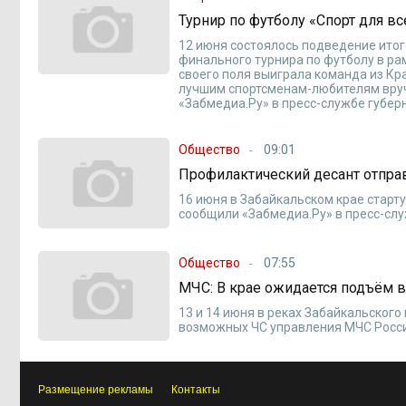
Турнир по футболу «Спорт для в
12 июня состоялось подведение ито
финального турнира по футболу в рам
своего поля выиграла команда из Кр
лучшим спортсменам-любителям вруч
«Забмедиа.Ру» в пресс-службе губер
Общество
09:01
Профилактический десант отправ
16 июня в Забайкальском крае старт
сообщили «Забмедиа.Ру» в пресс-сл
Общество
07:55
МЧС: В крае ожидается подъём 
13 и 14 июня в реках Забайкальског
возможных ЧС управления МЧС Росси
Размещение рекламы
Контакты