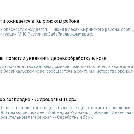
ти ожидается в Кыринском районе
й опасности ожидается 13 июня в лесах Кыринского района, сообщ
итуаций МЧС России по Забайкальскому краю.
ы помогли увеличить деревообработку в крае
и производство садовых домиков позволило в первом квартале э
в Забайкальском крае, сообщается на сайте министерства эконом
е созвездие - «Серебряный бор»
 15 лет в течение трех недель будут усердно «зажигать звездочки»
 Об этом корреспондент «Забмедиа.Ру» узнал, побывав 12 июня на
ровительном лагере края - «Серебряный бор».