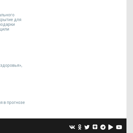
ального
окрытие для
подарки
бщили
 здоровья»,
я в прогнозе