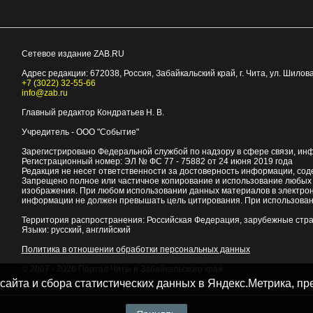
Сетевое издание ZAB.RU
Адрес редакции:
672038
, Россия, Забайкальский край, г.
Чита
,
ул. Шилова
+7 (3022) 32-55-66
info@zab.ru
Главный редактор Кондратьев Н. В.
Учредитель - ООО "Событие"
Зарегистрировано Федеральной службой по надзору в сфере связи, ин
Регистрационный номер: ЭЛ № ФС 77 - 75882 от 24 июня 2019 года
Редакция не несет ответственности за достоверность информации, со
Запрещено полное или частичное копирование и использование любых м
изображения. При любом использовании данных материалов в электро
информации не должен превышать цель цитирования. При использован
Территория распространения: Российская Федерация, зарубежные стр
Языки: русский, английский
Политика в отношении обработки персональных данных
© 2007 - 2026
Портал Читы и Забайкальского края
 сайта и сбора статистических данных в Яндекс.Метрика, 