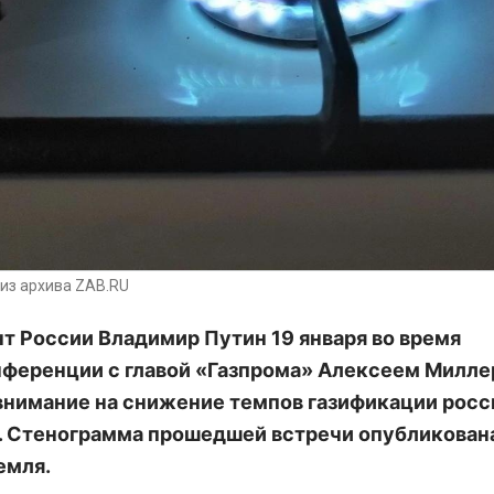
из архива ZAB.RU
т России Владимир Путин 19 января во время
ференции с главой «Газпрома» Алексеем Милл
внимание на снижение темпов газификации рос
. Стенограмма прошедшей встречи опубликован
емля.