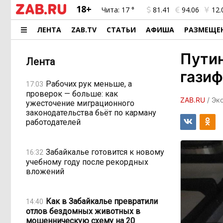
18+
Чита:
17 °
81.41
94.06
12.
ЛЕНТА
ZAB.TV
СТАТЬИ
АФИША
РАЗМЕЩЕ
Путин
Лента
газиф
Рабочих рук меньше, а
17:03
проверок — больше: как
ZAB.RU
/ Эк
ужесточение миграционного
законодательства бьёт по карману
работодателей
Забайкалье готовится к новому
16:32
учебному году после рекордных
вложений
Как в Забайкалье превратили
14:40
отлов бездомных животных в
мошенническую схему на 20