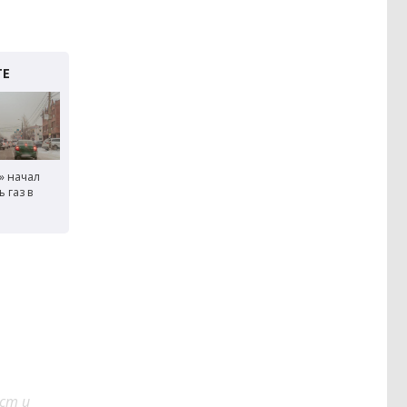
» начал
ь газ в
ст и