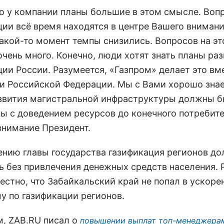
то у компании планы большие в этом смысле. Воп
ции всё время находятся в центре Вашего внимани
акой-то момент темпы снизились. Вопросов на это
очень много. Конечно, люди хотят знать планы ра
ции России. Разумеется, «Газпром» делает это вм
и Российской Федерации. Мы с Вами хорошо знае
звития магистральной инфраструктуры должны 
ы с доведением ресурсов до конечного потребите
внимание Президент.
ению главы государства газификация регионов д
ь без привлечения денежных средств населения. 
естно, что Забайкальский край не попал в ускор
у по газификации регионов.
, ZAB.RU писал о
повышении выплат топ-менеджера