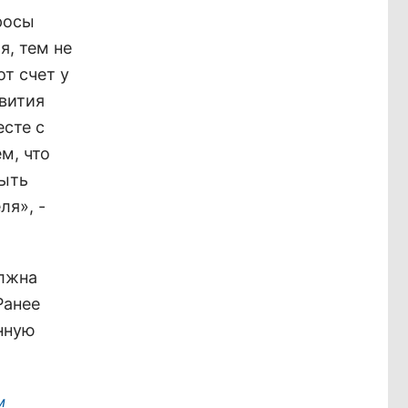
росы
я, тем не
т счет у
звития
есте с
м, что
быть
ля», -
олжна
Ранее
енную
м