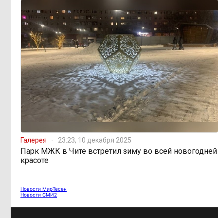
«Их масштаб может
17:30, 5 августа
превысить весь наш опыт»: Осипов
предупреждает о климатической
угрозе на фоне пожаров в Европе
По волнам Арахлея: на
16:00, 5 августа
любимом озере забайкальцев
улучшили LTE-сеть
Путин подписал закон,
12:33, 5 августа
вдвое расширяющий основания для
выдворения мигрантов
Галерея
23:23, 10 декабря 2025
Парк МЖК в Чите встретил зиму во всей новогодней
Читинская
12:32, 5 августа
красоте
администрация хочет
отремонтировать кабинет за 6,8
миллиона: что скрывает смета?
Новости МирТесен
Новости СМИ2
«Нефтемаркет»
11:47, 5 августа