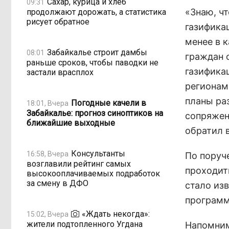
Сахар, курица и хлеб
09:31
«Знаю, ч
продолжают дорожать, а статистика
рисует обратное
газифика
менее в к
Забайкалье строит дамбы
08:01
граждан 
раньше сроков, чтобы паводки не
газифика
застали врасплох
регионам
планы ра
Погодные качели в
18:01, Вчера
Забайкалье: прогноз синоптиков на
сопряжен
ближайшие выходные
обратил 
Консультанты
16:58, Вчера
По поруч
возглавили рейтинг самых
проходит
высокооплачиваемых подработок
за смену в ДФО
стало изв
программ
«Ждать некогда»:
15:02, Вчера
жители подтопленного Угдана
Напомним