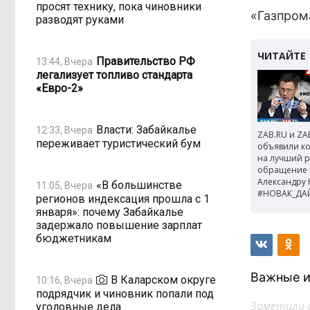
просят технику, пока чиновники
«Газпром
разводят руками
Правительство РФ
13:44, Вчера
легализует топливо стандарта
«Евро-2»
Власти: Забайкалье
12:33, Вчера
ZAB.RU и ZA
переживает туристический бум
объявили к
на лучший р
обращение 
Александру 
«В большинстве
11:05, Вчера
#НОВАК_ДА
регионов индексация прошла с 1
января»: почему Забайкалье
задержало повышение зарплат
бюджетникам
Важные и
В Каларском округе
10:16, Вчера
подрядчик и чиновник попали под
Заметили 
уголовные дела