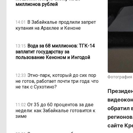
миллионов рублей
В Забайкалье продлили запрет
14:01
купания на Арахлее и Кеноне
Вода за 68 миллионов: ТГК-14
13:15
заплатит государству за
пользование Кеноном и Ингодой
Этно-парк, который до сих пор
12:33
Фотография 
не готов, работает почти три года: что
не так с Сухотино?
Президен
видеокон
От 35 до 60 процентов за две
11:02
обратил 
недели: как Забайкалье готовится к
зиме
регионов
сайте Кр