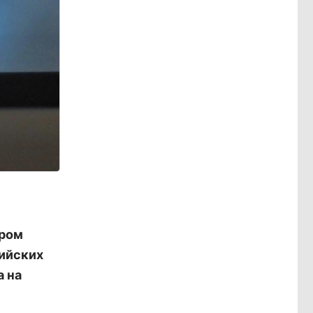
ером
сийских
а на