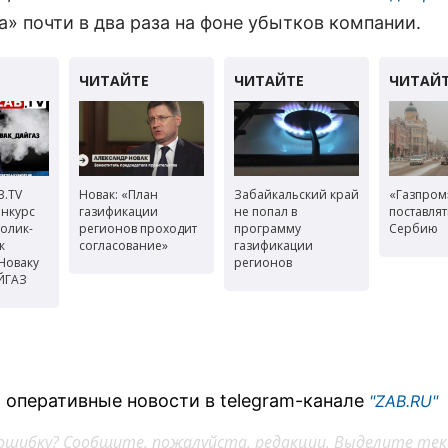
а» почти в два раза на фоне убытков компании.
B.TV
Новак: «План
Забайкальский край
«Газпром
онкурс
газификации
не попал в
поставлят
олик-
регионов проходит
программу
Сербию
к
согласование»
газификации
Новаку
регионов
ЙГАЗ
 оперативные новости в telegram-канале
"ZAB.RU"
ошибку? Сообщите, пожалуйста, редакции. Выделите тек