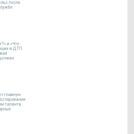
ельс после
службе
т?» и «Что
вших в ДТП.
овая
 должен
ет главную
ностирования
ии таланта
арных