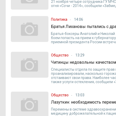
21 ноября четыре сотрудника ГУ МЧС
огня «Сочи - 2014», сообщили «Забме
Политика
14:06
Братья Лихановы пытались с др
Братья-боксеры Анатолий и Николай 
боем попасть на прием к губернатор
приемной президента России встреч
Общество
13:29
Читинцы недовольны качеством
Специалисты отдела по защите прав
проанализировали, насколько горожа
отстаивают свои права. Наиболее ча
также услуги остекления, сообщили 
Общество
13:03
Лазуткин: необходимость перем
Перемены в системе здравоохранения
медицину доброжелательной к пацие