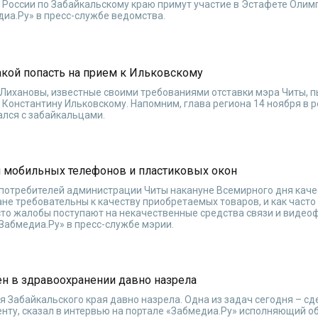
 России по Забайкальскому краю примут участие в Эстафете Олим
диа.Ру» в пресс-службе ведомства.
акой попасть на прием к Ильковскому
Лихановы, известные своими требованиями отставки мэра Читы, п
у Константину Ильковскому. Напомним, глава региона 14 ноября в 
ался с забайкальцами.
 мобильных телефонов и пластиковых окон
 потребителей администрации Читы накануне Всемирного дня каче
не требовательны к качеству приобретаемых товаров, и как часто
сто жалобы поступают на некачественные средства связи и видеоф
«Забмедиа.Ру» в пресс-службе мэрии.
ен в здравоохранении давно назрела
 Забайкальского края давно назрела. Одна из задач сегодня – сд
нту, сказал в интервью на портале «Забмедиа.Ру» исполняющий о