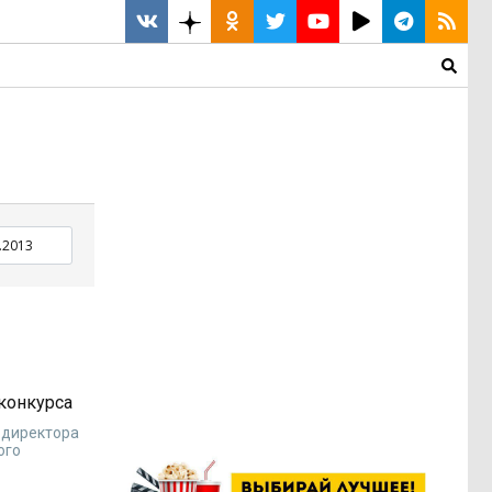
конкурса
 директора
ого