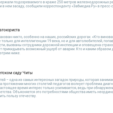
держали подозреваемого в краже 250 метров железнодорожных р
ли в нем засаду, сообщили корреспонденту «Забмедиа.Ру» в пресс-
автоюриста
ахован никто, особенно на наших, российских дорогах. «Кто винова
 только для интеллигенции 19 века, но и для автолюбителей, попа
расти, вызваны сотрудники дорожной инспекции и оповещена страх
ют прикидывать возможный ущерб от аварии. Кто и каким образом
отрим ниже.
етском саду Читы
тей – одна из самых интересных загадок природы, которая занима
На протяжении многих столетий педагогов волнует проблема диаг
 настоящее время интерес только усиливается, ведь при обнаружен
детства. Объясняется это потребностями общества иметь неордин
ить пользу отечеству.