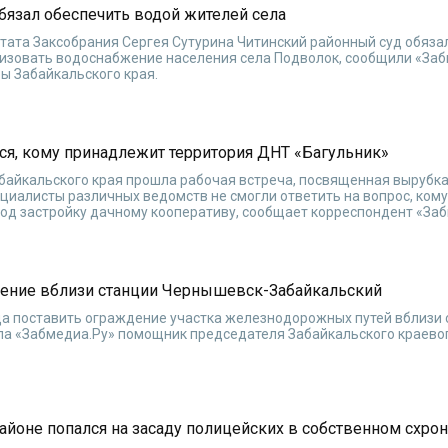
бязал обеспечить водой жителей села
тата Заксобрания Сергея Сутурина Читинский районный суд обяза
зовать водоснабжение населения села Подволок, сообщили «Заб
ры Забайкальского края.
ся, кому принадлежит территория ДНТ «Багульник»
абайкальского края прошла рабочая встреча, посвященная вырубк
ециалисты различных ведомств не смогли ответить на вопрос, кому
од застройку дачному кооперативу, сообщает корреспондент «Заб
дение вблизи станции Чернышевск-Забайкальский
да поставить ограждение участка железнодорожных путей вблизи
а «Забмедиа.Ру» помощник председателя Забайкальского краево
айоне попался на засаду полицейских в собственном схро