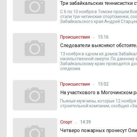
Три забайкальских теннисистки 
С 6 по 10 ноября в Томске прошли В
стали три читинские спортсменки,
Забайкальского края Андрей Старце
Происшествия
15:16
Следователи выясняют обстояте
13 ноября в одном из домов Забайка
насильственной смерти. По данному
Забайкальскому краю проводится до
следкома.
Происшествия
15:02
На участкового в Могочинском р
Пьяные мужчины, которые 12 ноября 
строительной компании, сообщил «З
Спорт
14:39
Четверо пожарных пронесут Оли