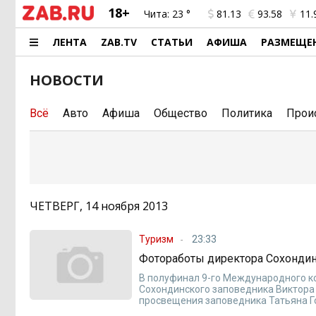
18+
Чита:
23 °
81.13
93.58
11.
ЛЕНТА
ZAB.TV
СТАТЬИ
АФИША
РАЗМЕЩЕ
НОВОСТИ
Всё
Авто
Афиша
Общество
Политика
Прои
ЧЕТВЕРГ, 14 ноября 2013
Туризм
23:33
Фотоработы директора Сохонди
В полуфинал 9-го Международного к
Сохондинского заповедника Виктора
просвещения заповедника Татьяна Г