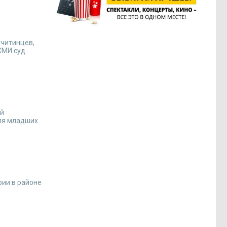
 читинцев,
СМИ суд
ий
для младших
рии в районе