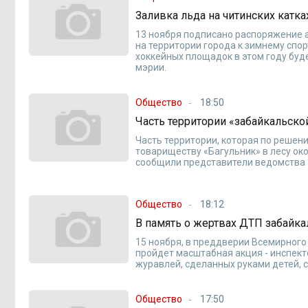
Заливка льда на читинских катка
13 ноября подписано распоряжение 
на территории города к зимнему спор
хоккейных площадок в этом году буд
мэрии.
Общество
18:50
Часть территории «забайкальск
Часть территории, которая по решен
товариществу «Багульник» в лесу ок
сообщили представители ведомства 1
Общество
18:12
В память о жертвах ДТП забайк
15 ноября, в преддверии Всемирного
пройдет масштабная акция - инспек
журавлей, сделанных руками детей,
Общество
17:50