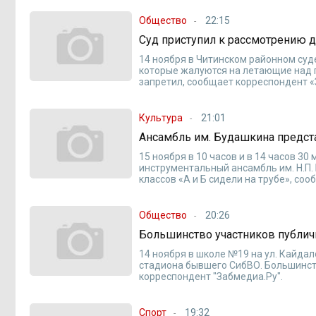
Общество
22:15
Суд приступил к рассмотрению д
14 ноября в Читинском районном суд
которые жалуются на летающие над 
запретил, сообщает корреспондент «
Культура
21:01
Ансамбль им. Будашкина предста
15 ноября в 10 часов и в 14 часов 3
инструментальный ансамбль им. Н.П
классов «А и Б сидели на трубе», со
Общество
20:26
Большинство участников публич
14 ноября в школе №19 на ул. Кайда
стадиона бывшего СибВО. Большинст
корреспондент "Забмедиа.Ру".
Спорт
19:32