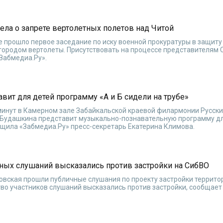
ела о запрете вертолетных полетов над Читой
е прошло первое заседание по иску военной прокуратуры в защиту
городом вертолеты. Присутствовать на процессе представителям 
Забмедиа.Ру».
вит для детей программу «А и Б сидели на трубе»
0 минут в Камерном зале Забайкальской краевой филармонии Русск
. Будашкина представит музыкально-познавательную программу 
общила «Забмедиа.Ру» пресс-секретарь Екатерина Климова.
ных слушаний высказались против застройки на СибВО
ловская прошли публичные слушания по проекту застройки террито
во участников слушаний высказались против застройки, сообщает