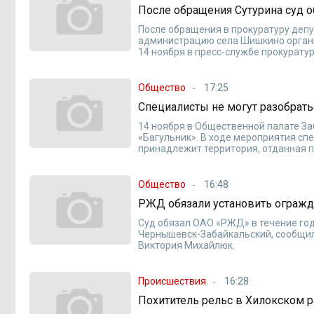
После обращения Сутурина суд о
После обращения в прокуратуру депу
администрацию села Шишкино органи
14 ноября в пресс-службе прокурату
Общество
17:25
Специалисты не могут разобрать
14 ноября в Общественной палате З
«Багульник». В ходе мероприятия сп
принадлежит территория, отданная п
Общество
16:48
РЖД обязали установить ограж
Суд обязал ОАО «РЖД» в течение го
Чернышевск-Забайкальский, сообщил
Виктория Михайлюк.
Происшествия
16:28
Похититель рельс в Хилокском р