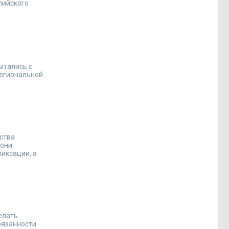
пийского
ытались с
региональной
ства
 они
иксации, а
елать
бязанности