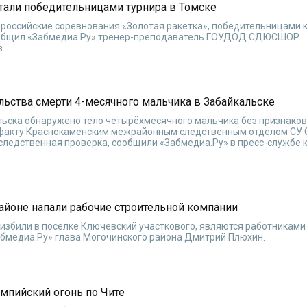
стали победительницами турнира в Томске
сероссийские соревнования «Золотая ракетка», победительницами 
 сообщил «Забмедиа.Ру» тренер-преподаватель ГОУДОД СДЮСШОР
в.
льства смерти 4-месячного мальчика в Забайкальске
льска обнаружено тело четырёхмесячного мальчика без признако
 факту Краснокаменским межрайонным следственным отделом СУ 
следственная проверка, сообщили «Забмедиа.Ру» в пресс-службе 
айоне напали рабочие строительной компании
избили в поселке Ключевский участкового, являются работникам
абмедиа.Ру» глава Могочинского района Дмитрий Плюхин.
мпийский огонь по Чите