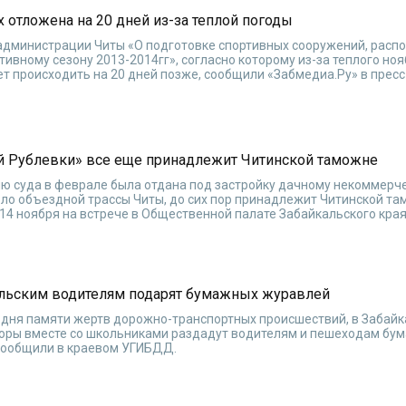
х отложена на 20 дней из-за теплой погоды
администрации Читы «О подготовке спортивных сооружений, рас
тивному сезону 2013-2014гг», согласно которому из-за теплого но
ет происходить на 20 дней позже, сообщили «Забмедиа.Ру» в прес
ой Рублевки» все еще принадлежит Читинской таможне
ию суда в феврале была отдана под застройку дачному некоммерч
оло объездной трассы Читы, до сих пор принадлежит Читинской та
4 ноября на встрече в Общественной палате Забайкальского края
альским водителям подарят бумажных журавлей
 дня памяти жертв дорожно-транспортных происшествий, в Забай
торы вместе со школьниками раздадут водителям и пешеходам бу
 сообщили в краевом УГИБДД.