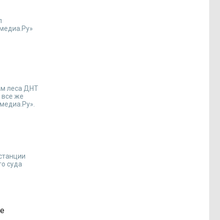
л
медиа.Ру»
ам леса ДНТ
 все же
медиа.Ру».
 станции
го суда
не