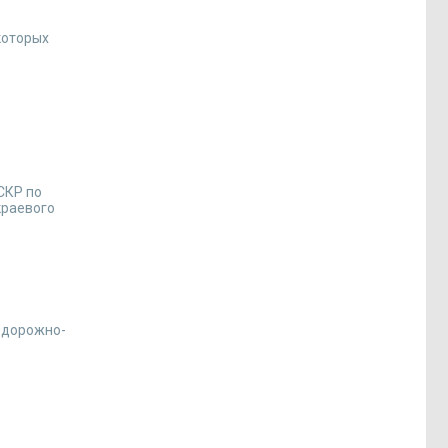
которых
в
СКР по
краевого
и дорожно-