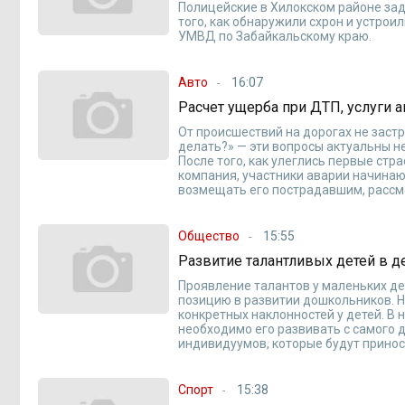
Полицейские в Хилокском районе за
того, как обнаружили схрон и устрои
УМВД по Забайкальскому краю.
Авто
16:07
Расчет ущерба при ДТП, услуги 
От происшествий на дорогах не застр
делать?» — эти вопросы актуальны не
После того, как улеглись первые ст
компания, участники аварии начина
возмещать его пострадавшим, рассм
Общество
15:55
Развитие талантливых детей в д
Проявление талантов у маленьких де
позицию в развитии дошкольников. 
конкретных наклонностей у детей. В
необходимо его развивать с самого 
индивидуумов, которые будут принос
Спорт
15:38