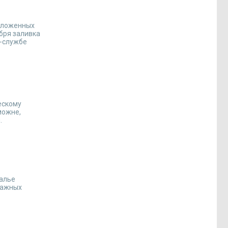
положенных
ября заливка
с-службе
ескому
можне,
.
калье
мажных