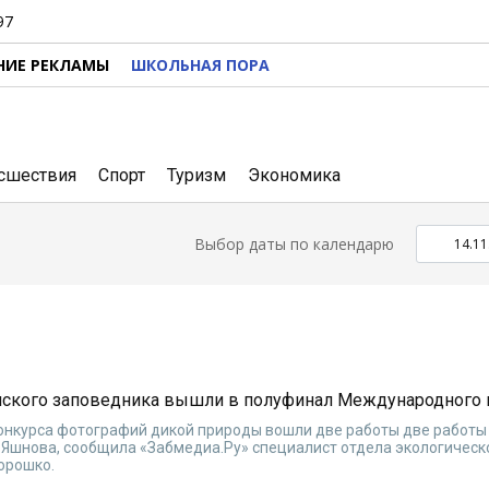
97
НИЕ РЕКЛАМЫ
ШКОЛЬНАЯ ПОРА
сшествия
Спорт
Туризм
Экономика
Выбор даты по календарю
нского заповедника вышли в полуфинал Международного 
онкурса фотографий дикой природы вошли две работы две работы
 Яшнова, сообщила «Забмедиа.Ру» специалист отдела экологическ
орошко.