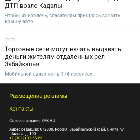
ДТП возле Кадалы
Чтобы их извлечь, спасателям пришлось срезать
крышу авто
12:12
Торговые сети могут начать выдавать
деньги жителям отдаленных сел
Забайкалья
Мобильной связи нет в 174 поселках
Размещение рекламы
Контакты
Сетевое издание ZAB.RU
Адрес редакции:
672038
, Россия, Забайкальский край, г.
Чита
,
ул.
Шилова, д. 100
+7 (3022) 32-55-66