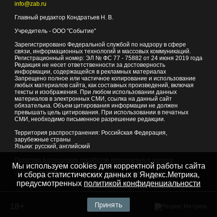
info@zab.ru
Главный редактор Кондратьев Н. В.
Учредитель - ООО "Событие"
Зарегистрировано Федеральной службой по надзору в сфере
связи, информационных технологий и массовых коммуникаций.
Регистрационный номер: ЭЛ № ФС 77 - 75882 от 24 июня 2019 года
Редакция не несет ответственности за достоверность
информации, содержащейся в рекламных материалах
Запрещено полное или частичное копирование и использование
любых материалов сайта, как составных произведений, включая
тексты и изображения. При любом использовании данных
материалов в электронных СМИ, ссылка на данный сайт
обязательна. Объем цитирования информации не должен
превышать цель цитирования. При использовании в печатных
СМИ, необходимо письменное разрешение редакции.
Территория распространения: Российская Федерация,
зарубежные страны
Языки: русский, английский
Политика в отношении обработки персональных данных
Мы используем cookies для корректной работы сайта
© 2007 - 2026
Портал Читы и Забайкальского края
и сбора статистических данных в Яндекс.Метрика,
предусмотренных
политикой конфиденциальности
Принять
18+