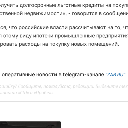
олучить долгосрочные льготные кредиты на покуп
ственной недвижимости», - говорится в сообщени
ся, что российские власти рассчитывают на то, ч
я этому виду ипотеки промышленные предприяти
ровать расходы на покупку новых помещений.
 оперативные новости в telegram-канале
"ZAB.RU"
ошибку? Сообщите, пожалуйста, редакции. Выделите тек
авиши «Ctrl» и «Пробел»