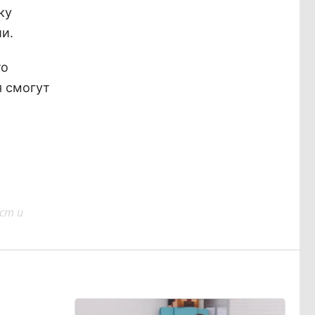
ку
и.
то
я смогут
ст и