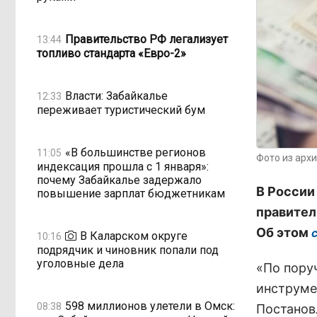
Правительство РФ легализует
13:44
топливо стандарта «Евро-2»
Власти: Забайкалье
12:33
переживает туристический бум
«В большинстве регионов
11:05
Фото из арх
индексация прошла с 1 января»:
почему Забайкалье задержало
В России
повышение зарплат бюджетникам
правител
Об этом
В Каларском округе
10:16
подрядчик и чиновник попали под
уголовные дела
«По пору
инструме
598 миллионов улетели в Омск:
08:38
Постанов