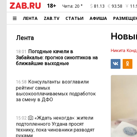
18+
Чита:
20 °
81.13
93.58
11.
ЛЕНТА
ZAB.TV
СТАТЬИ
АФИША
РАЗМЕЩЕ
Новый
Лента
Никита Конд
Погодные качели в
18:01
Забайкалье: прогноз синоптиков на
ближайшие выходные
Консультанты возглавили
16:58
рейтинг самых
высокооплачиваемых подработок
за смену в ДФО
«Ждать некогда»: жители
15:02
подтопленного Угдана просят
технику, пока чиновники разводят
руками