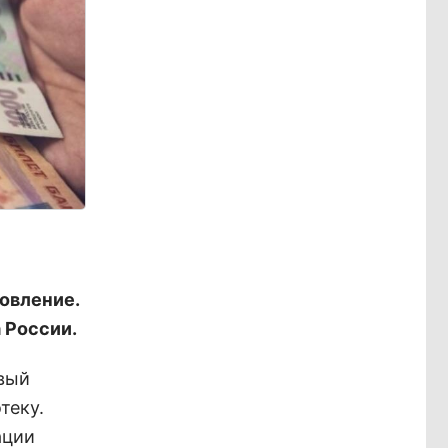
овление.
 России.
овый
теку.
ации