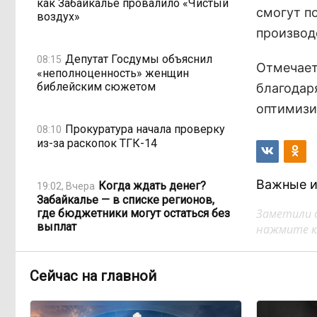
как Забайкалье провалило «Чистый
смогут п
воздух»
производ
Депутат Госдумы объяснил
08:15
Отмечает
«неполноценность» женщин
библейским сюжетом
благодар
оптимизи
Прокуратура начала проверку
08:10
из-за раскопок ТГК-14
Важные и
Когда ждать денег?
19:02, Вчера
Забайкалье — в списке регионов,
Заметили 
где бюджетники могут остаться без
выплат
нажмите кл
«Их масштаб может
17:30, Вчера
Сейчас на главной
превысить весь наш опыт»: Осипов
предупреждает о климатической
угрозе на фоне пожаров в Европе