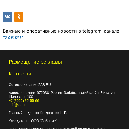
Важные и оперативные новости в telegram-канале
"ZAB.RU"
Размещение рекламы
Контакты
Сетевое издание ZAB.RU
Адрес редакции:
672038
, Россия, Забайкальский край, г.
Чита
,
ул.
Шилова, д. 100
+7 (3022) 32-55-66
info@zab.ru
Главный редактор Кондратьев Н. В.
Учредитель - ООО "Событие"
Зарегистрировано Федеральной службой по надзору в сфере