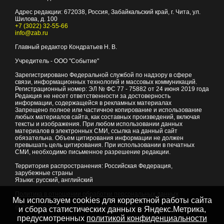
Адрес редакции:
672038
, Россия, Забайкальский край, г.
Чита
,
ул.
Шилова, д. 100
+7 (3022) 32-55-66
info@zab.ru
Главный редактор Кондратьев Н. В.
Учредитель - ООО "Событие"
Зарегистрировано Федеральной службой по надзору в сфере
связи, информационных технологий и массовых коммуникаций.
Регистрационный номер: ЭЛ № ФС 77 - 75882 от 24 июня 2019 года
Редакция не несет ответственности за достоверность
информации, содержащейся в рекламных материалах
Запрещено полное или частичное копирование и использование
любых материалов сайта, как составных произведений, включая
тексты и изображения. При любом использовании данных
материалов в электронных СМИ, ссылка на данный сайт
обязательна. Объем цитирования информации не должен
превышать цель цитирования. При использовании в печатных
СМИ, необходимо письменное разрешение редакции.
Территория распространения: Российская Федерация,
зарубежные страны
Языки: русский, английский
Политика в отношении обработки персональных данных
Мы используем cookies для корректной работы сайта
© 2007 - 2026
Портал Читы и Забайкальского края
и сбора статистических данных в Яндекс.Метрика,
предусмотренных
политикой конфиденциальности