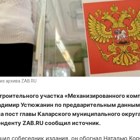
из архива ZAB.RU
троительного участка «Механизированного ком
адимир Устюжанин по предварительным данным
а пост главы Каларского муниципального округа
нденту ZAB.RU сообщил источник.
щил собеседник издания, он обогнал Наталью Кор