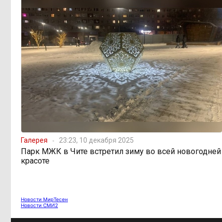
«В большинстве
11:05, 6 августа
регионов индексация прошла с 1
января»: почему Забайкалье
задержало повышение зарплат
бюджетникам
В Каларском
10:16, 6 августа
округе подрядчик и чиновник
попали под уголовные дела
598 миллионов
08:38, 6 августа
улетели в Омск: как Забайкалье
Галерея
23:23, 10 декабря 2025
провалило «Чистый воздух»
Парк МЖК в Чите встретил зиму во всей новогодней
красоте
Депутат Госдумы
08:15, 6 августа
объяснил «неполноценность»
женщин библейским сюжетом
Новости МирТесен
Новости СМИ2