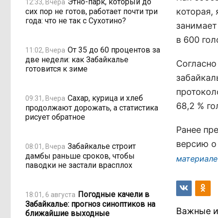
Этно-парк, который до
12:33, Вчера
которая,
сих пор не готов, работает почти три
года: что не так с Сухотино?
занимает
в 600 гол
От 35 до 60 процентов за
11:02, Вчера
две недели: как Забайкалье
Согласно
готовится к зиме
забайкал
протокол
Сахар, курица и хлеб
09:31, Вчера
68,2 % го
продолжают дорожать, а статистика
рисует обратное
Ранее пр
версию о
Забайкалье строит
08:01, Вчера
дамбы раньше сроков, чтобы
материале
паводки не застали врасплох
Погодные качели в
18:01, 6 августа
Забайкалье: прогноз синоптиков на
Важные и
ближайшие выходные