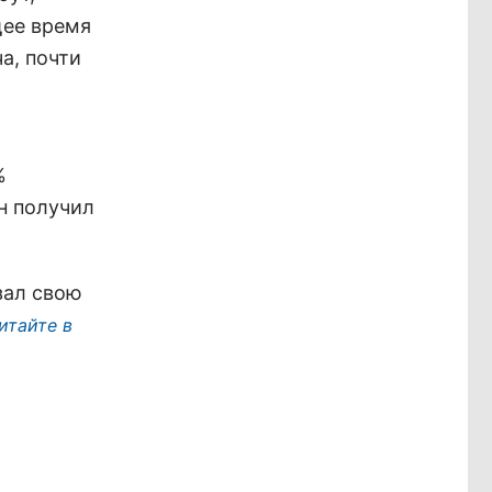
щее время
а, почти
%
н получил
зал свою
итайте в