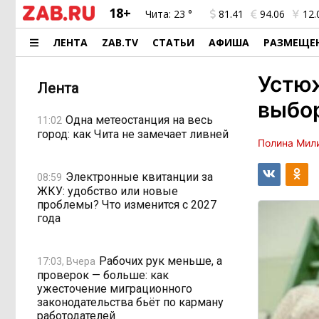
18+
Чита:
23 °
81.41
94.06
12.
ЛЕНТА
ZAB.TV
СТАТЬИ
АФИША
РАЗМЕЩЕ
Устю
Лента
выбор
Одна метеостанция на весь
11:02
город: как Чита не замечает ливней
Полина Мил
Электронные квитанции за
08:59
ЖКУ: удобство или новые
проблемы? Что изменится с 2027
года
Рабочих рук меньше, а
17:03, Вчера
проверок — больше: как
ужесточение миграционного
законодательства бьёт по карману
работодателей