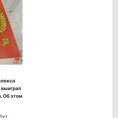
плекса
 выиграл
. Об этом
бут,