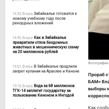
Забайкалье готовится к
16:32, Вчера
новому учебному году после
рекордных вложений
Как в Забайкалье
14:40, Вчера
превратили отлов бездомных
животных в мошенническую схему
на 20 миллионов рублей
Фотография 
В Забайкалье продлили
14:01, Вчера
запрет купания на Арахлее и Кеноне
Прораб с
БАМ» Вл
Вода за 68 миллионов:
13:15, Вчера
выборы н
ТГК-14 заплатит государству за
пользование Кеноном и Ингодой
корреспо
Как сооб