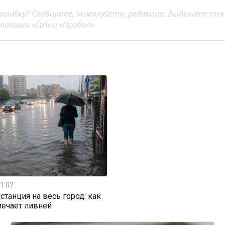
ошибку? Сообщите, пожалуйста, редакции. Выделите тек
авиши «Ctrl» и «Пробел»
1:02
станция на весь город: как
мечает ливней