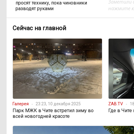
Заметили 
просят технику, пока чиновники
нажмите кл
разводят руками
Правительство РФ
13:44, 6 августа
Сейчас на главной
легализует топливо стандарта
«Евро-2»
Власти: Забайкалье
12:33, 6 августа
переживает туристический бум
«В большинстве
11:05, 6 августа
регионов индексация прошла с 1
января»: почему Забайкалье
задержало повышение зарплат
бюджетникам
Галерея
23:23, 10 декабря 2025
ZAB.TV
18
Парк МЖК в Чите встретил зиму во
Где в Чите
всей новогодней красоте
В Каларском
10:16, 6 августа
округе подрядчик и чиновник
попали под уголовные дела