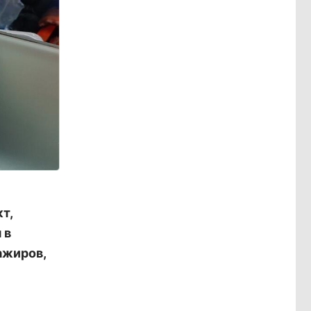
т,
 в
ажиров,