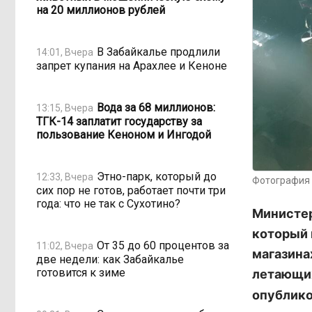
на 20 миллионов рублей
В Забайкалье продлили
14:01, Вчера
запрет купания на Арахлее и Кеноне
Вода за 68 миллионов:
13:15, Вчера
ТГК-14 заплатит государству за
пользование Кеноном и Ингодой
Этно-парк, который до
12:33, Вчера
Фотография 
сих пор не готов, работает почти три
года: что не так с Сухотино?
Министер
который 
От 35 до 60 процентов за
11:02, Вчера
магазина
две недели: как Забайкалье
готовится к зиме
летающих
опублико