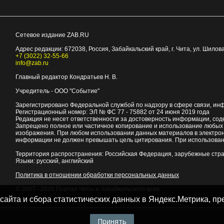
Сетевое издание ZAB.RU
Адрес редакции:
672038
, Россия, Забайкальский край, г.
Чита
,
ул. Шилова
+7 (3022) 32-55-66
info@zab.ru
Главный редактор Кондратьев Н. В.
Учредитель - ООО "Событие"
Зарегистрировано Федеральной службой по надзору в сфере связи, ин
Регистрационный номер: ЭЛ № ФС 77 - 75882 от 24 июня 2019 года
Редакция не несет ответственности за достоверность информации, со
Запрещено полное или частичное копирование и использование любых м
изображения. При любом использовании данных материалов в электро
информации не должен превышать цель цитирования. При использован
Территория распространения: Российская Федерация, зарубежные стр
Языки: русский, английский
Политика в отношении обработки персональных данных
© 2007 - 2026
Портал Читы и Забайкальского края
 сайта и сбора статистических данных в Яндекс.Метрика, 
Принять