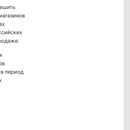
решить
магазинов
ах
ссийских
родаже.
м
ов
 в период
х