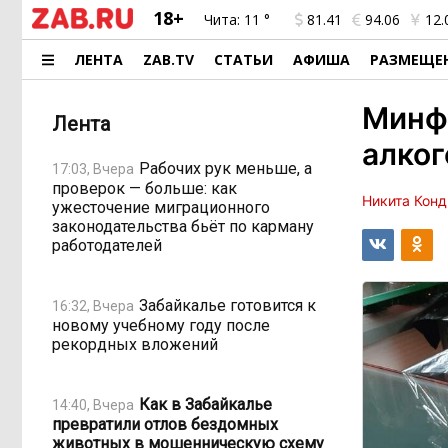
18+
Чита:
11 °
81.41
94.06
12.
ЛЕНТА
ZAB.TV
СТАТЬИ
АФИША
РАЗМЕЩЕ
Минф
Лента
алког
Рабочих рук меньше, а
17:03, Вчера
проверок — больше: как
Никита Конд
ужесточение миграционного
законодательства бьёт по карману
работодателей
Забайкалье готовится к
16:32, Вчера
новому учебному году после
рекордных вложений
Как в Забайкалье
14:40, Вчера
превратили отлов бездомных
животных в мошенническую схему