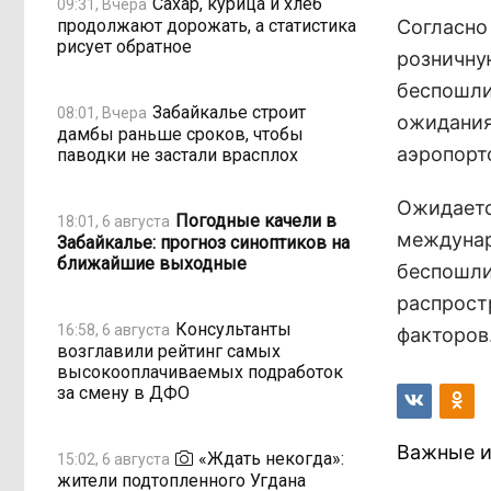
Сахар, курица и хлеб
09:31, Вчера
продолжают дорожать, а статистика
Согласно
рисует обратное
розничну
беспошли
Забайкалье строит
08:01, Вчера
ожидания
дамбы раньше сроков, чтобы
аэропорт
паводки не застали врасплох
Ожидаетс
Погодные качели в
18:01, 6 августа
междунар
Забайкалье: прогноз синоптиков на
ближайшие выходные
беспошли
распрост
Консультанты
16:58, 6 августа
факторов
возглавили рейтинг самых
высокооплачиваемых подработок
за смену в ДФО
Важные и
«Ждать некогда»:
15:02, 6 августа
жители подтопленного Угдана