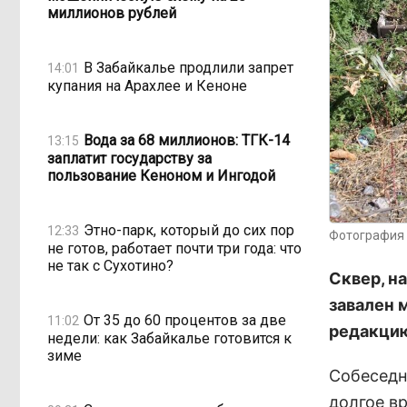
миллионов рублей
В Забайкалье продлили запрет
14:01
купания на Арахлее и Кеноне
Вода за 68 миллионов: ТГК-14
13:15
заплатит государству за
пользование Кеноном и Ингодой
Этно-парк, который до сих пор
12:33
Фотография 
не готов, работает почти три года: что
не так с Сухотино?
Сквер, н
завален 
От 35 до 60 процентов за две
11:02
редакцию
недели: как Забайкалье готовится к
зиме
Собеседн
долгое в