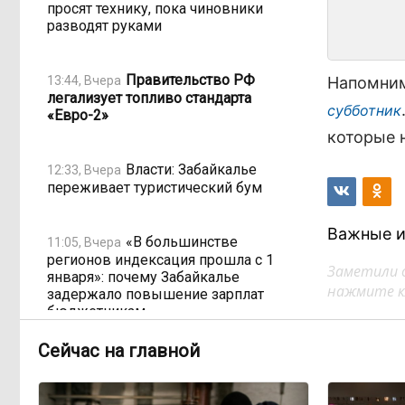
просят технику, пока чиновники
разводят руками
Правительство РФ
13:44, Вчера
Напомним
легализует топливо стандарта
субботник
«Евро-2»
которые 
Власти: Забайкалье
12:33, Вчера
переживает туристический бум
Важные и
«В большинстве
11:05, Вчера
регионов индексация прошла с 1
Заметили 
января»: почему Забайкалье
нажмите кл
задержало повышение зарплат
бюджетникам
Сейчас на главной
В Каларском округе
10:16, Вчера
подрядчик и чиновник попали под
уголовные дела