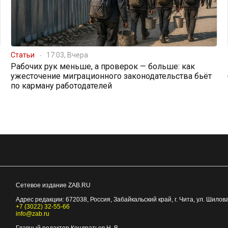
Статьи
17:03, Вчера
Рабочих рук меньше, а проверок — больше: как
ужесточение миграционного законодательства бьёт
по карману работодателей
Сетевое издание ZAB.RU
Адрес редакции:
672038
, Россия, Забайкальский край, г.
Чита
,
ул. Шилова
+7 (3022) 32-55-66
info@zab.ru
Главный редактор Кондратьев Н. В.