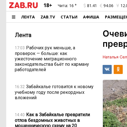
18+
Чита:
16 °
81.41
94.06
12.
ЛЕНТА
ZAB.TV
СТАТЬИ
АФИША
РАЗМЕЩЕ
Очеви
Лента
превр
Рабочих рук меньше, а
17:03
проверок — больше: как
Наталья Се
ужесточение миграционного
законодательства бьёт по карману
работодателей
Забайкалье готовится к новому
16:32
учебному году после рекордных
вложений
Как в Забайкалье превратили
14:40
отлов бездомных животных в
мошенническую схему на 20