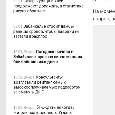
Сахар, курица и хлеб
09:31
продолжают дорожать, а статистика
рисует обратное
На момен
вопрос, з
Забайкалье строит дамбы
08:01
раньше сроков, чтобы паводки не
застали врасплох
Погодные качели в
18:01, Вчера
Забайкалье: прогноз синоптиков на
ближайшие выходные
Консультанты
16:58, Вчера
возглавили рейтинг самых
высокооплачиваемых подработок
за смену в ДФО
«Ждать некогда»:
15:02, Вчера
жители подтопленного Угдана