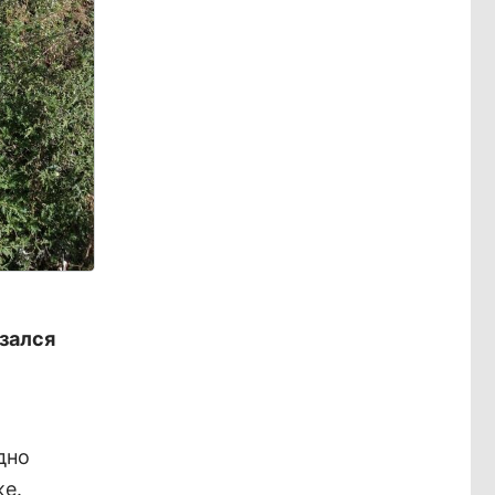
азался
дно
же.