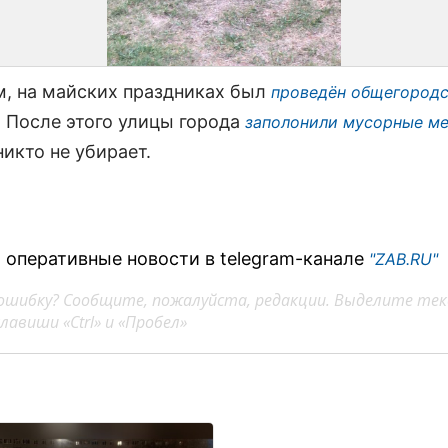
, на майских праздниках был
проведён общегород
. После этого улицы города
заполонили мусорные м
никто не убирает.
 оперативные новости в telegram-канале
"ZAB.RU"
ошибку? Сообщите, пожалуйста, редакции. Выделите тек
авиши «Ctrl» и «Пробел»