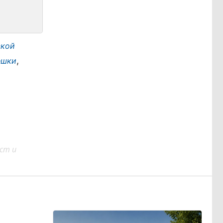
ской
,
ешки
ст и