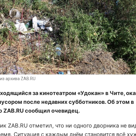
из архива ZAB.RU
аходящийся за кинотеатром «Удокан» в Чите, ок
мусором после недавних субботников. Об этом в
 ZAB.RU сообщил очевидец.
ик ZAB.RU отметил, что ни одного дворника не ви
ремя. Ситуация с каждым днём становится всё ху