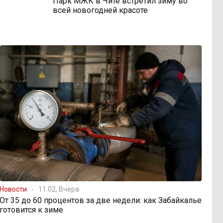
Парк МЖК в Чите встретил зиму во
всей новогодней красоте
Новости
11:02, Вчера
От 35 до 60 процентов за две недели: как Забайкалье
готовится к зиме