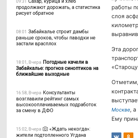
Сахар, курица и хлеб
09:31
работы п
продолжают дорожать, а статистика
рисует обратное
слоя асф
километр
Забайкалье строит дамбы
08:01
выравнив
раньше сроков, чтобы паводки не
застали врасплох
Эта доро
транспор
Погодные качели в
18:01, Вчера
«Староцу
Забайкалье: прогноз синоптиков на
ближайшие выходные
Отметим,
контракт
Консультанты
16:58, Вчера
возглавили рейтинг самых
выступае
высокооплачиваемых подработок
, 
Москве
за смену в ДФО
Ему прин
«Ждать некогда»:
15:02, Вчера
жители подтопленного Угдана