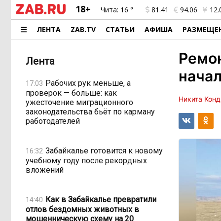
18+
Чита:
16 °
81.41
94.06
12.
ЛЕНТА
ZAB.TV
СТАТЬИ
АФИША
РАЗМЕЩЕ
Ремо
Лента
начал
Рабочих рук меньше, а
17:03
проверок — больше: как
Никита Конд
ужесточение миграционного
законодательства бьёт по карману
работодателей
Забайкалье готовится к новому
16:32
учебному году после рекордных
вложений
Как в Забайкалье превратили
14:40
отлов бездомных животных в
мошенническую схему на 20