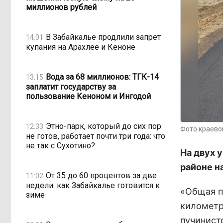
миллионов рублей
В Забайкалье продлили запрет
14:01
купания на Арахлее и Кеноне
Вода за 68 миллионов: ТГК-14
13:15
заплатит государству за
пользование Кеноном и Ингодой
Этно-парк, который до сих пор
12:33
Фото краево
не готов, работает почти три года: что
не так с Сухотино?
На двух 
районе н
От 35 до 60 процентов за две
11:02
недели: как Забайкалье готовится к
«Общая п
зиме
километр
пучинист