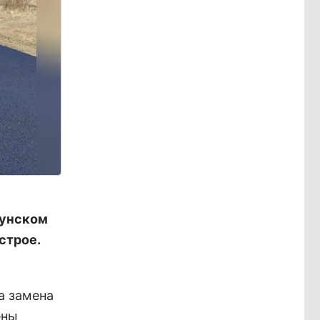
гунском
строе.
а замена
ены