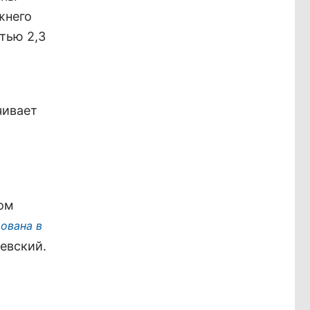
жнего
тью 2,3
чивает
ком
ована в
шевский.