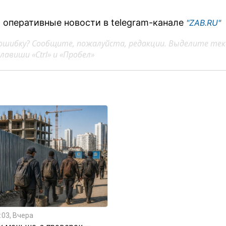
 оперативные новости в telegram-канале
"ZAB.RU"
ошибку? Сообщите, пожалуйста, редакции. Выделите тек
авиши «Ctrl» и «Пробел»
:03, Вчера