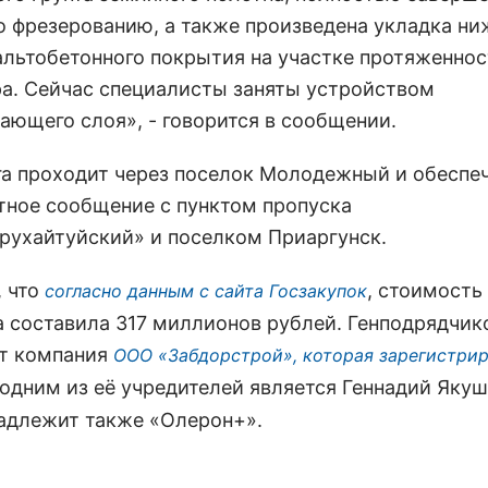
о фрезерованию, а также произведена укладка ни
альтобетонного покрытия на участке протяженнос
а. Сейчас специалисты заняты устройством
ающего слоя», - говорится в сообщении.
га проходит через поселок Молодежный и обеспе
тное сообщение с пунктом пропуска
рухайтуйский» и поселком Приаргунск.
 что
, стоимость
согласно данным с сайта Госзакупок
а составила 317 миллионов рублей. Генподрядчи
т компания
ООО «Забдорстрой», которая зарегистрир
а одним из её учредителей является Геннадий Яку
адлежит также «Олерон+».