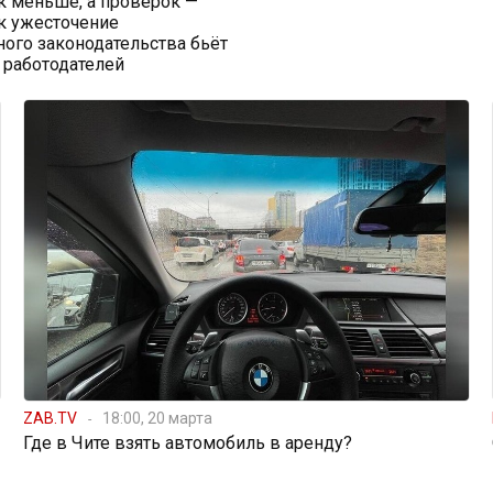
к меньше, а проверок —
к ужесточение
ого законодательства бьёт
 работодателей
ZAB.TV
18:00, 20 марта
Где в Чите взять автомобиль в аренду?